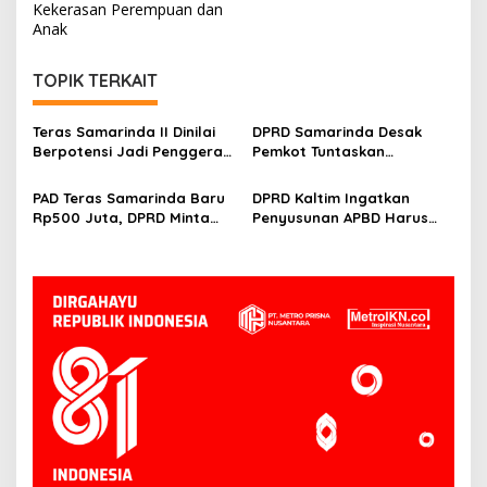
Kekerasan Perempuan dan
Anak
TOPIK TERKAIT
Teras Samarinda II Dinilai
DPRD Samarinda Desak
Berpotensi Jadi Penggerak
Pemkot Tuntaskan
Ekonomi Baru di Tepian
Hambatan Operasional
Mahakam
Teras Samarinda II
PAD Teras Samarinda Baru
DPRD Kaltim Ingatkan
Rp500 Juta, DPRD Minta
Penyusunan APBD Harus
Pengelolaan Kawasan
Transparan dan Detail
Lebih Agresif