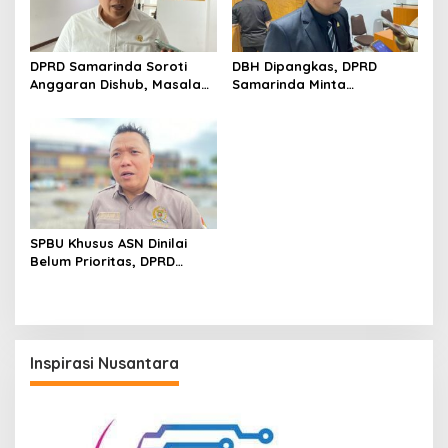
DPRD Samarinda Soroti
DBH Dipangkas, DPRD
Anggaran Dishub, Masalah
Samarinda Minta
Parkir dan Truk ODOL Dinilai
Pemerintah Pusat Segera
Belum Tertangani Optimal
Tambah Anggaran
SPBU Khusus ASN Dinilai
Belum Prioritas, DPRD
Samarinda Pilih Dorong
Pembenahan Distribusi BBM
Inspirasi Nusantara