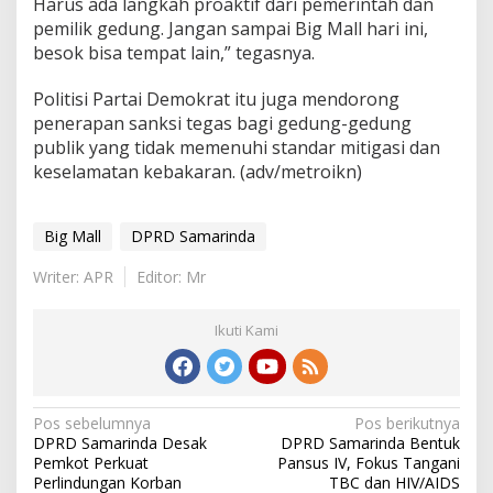
Harus ada langkah proaktif dari pemerintah dan
pemilik gedung. Jangan sampai Big Mall hari ini,
besok bisa tempat lain,” tegasnya.
Politisi Partai Demokrat itu juga mendorong
penerapan sanksi tegas bagi gedung-gedung
publik yang tidak memenuhi standar mitigasi dan
keselamatan kebakaran. (adv/metroikn)
Big Mall
DPRD Samarinda
Writer: APR
Editor: Mr
Ikuti Kami
Navigasi
Pos sebelumnya
Pos berikutnya
DPRD Samarinda Desak
DPRD Samarinda Bentuk
pos
Pemkot Perkuat
Pansus IV, Fokus Tangani
Perlindungan Korban
TBC dan HIV/AIDS