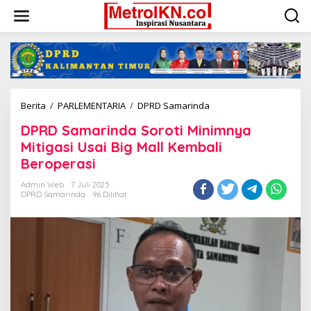
Lewati
ke
konten
DPRD
Berita
/
PARLEMENTARIA
/
DPRD Samarinda
Samarinda
DPRD Samarinda Soroti Minimnya
Soroti
Minimnya
Mitigasi Usai Big Mall Kembali
Mitigasi
Beroperasi
Usai
Big
Admin Web
7 Juli 2025
Mall
DPRD Samarinda
96 Dilihat
Kembali
Beroperasi