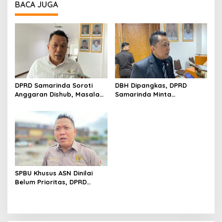
BACA JUGA
DPRD Samarinda Soroti
DBH Dipangkas, DPRD
Anggaran Dishub, Masalah
Samarinda Minta
Parkir dan Truk ODOL Dinilai
Pemerintah Pusat Segera
Belum Tertangani Optimal
Tambah Anggaran
SPBU Khusus ASN Dinilai
Belum Prioritas, DPRD
Samarinda Pilih Dorong
Pembenahan Distribusi BBM