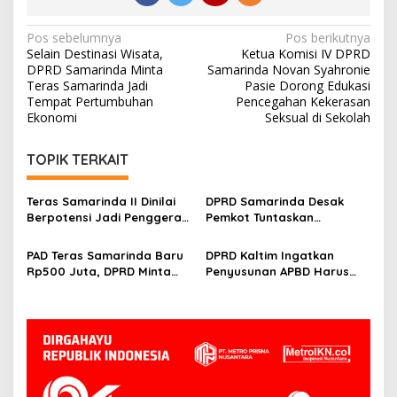
Navigasi
Pos sebelumnya
Pos berikutnya
Selain Destinasi Wisata,
Ketua Komisi IV DPRD
pos
DPRD Samarinda Minta
Samarinda Novan Syahronie
Teras Samarinda Jadi
Pasie Dorong Edukasi
Tempat Pertumbuhan
Pencegahan Kekerasan
Ekonomi
Seksual di Sekolah
TOPIK TERKAIT
Teras Samarinda II Dinilai
DPRD Samarinda Desak
Berpotensi Jadi Penggerak
Pemkot Tuntaskan
Ekonomi Baru di Tepian
Hambatan Operasional
Mahakam
Teras Samarinda II
PAD Teras Samarinda Baru
DPRD Kaltim Ingatkan
Rp500 Juta, DPRD Minta
Penyusunan APBD Harus
Pengelolaan Kawasan
Transparan dan Detail
Lebih Agresif