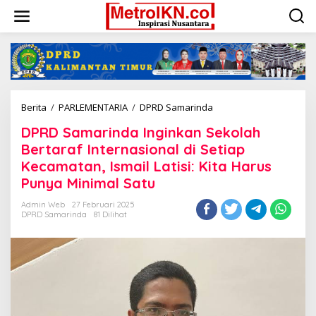
Lewati
ke
konten
DPRD
Berita
/
PARLEMENTARIA
/
DPRD Samarinda
Samarinda
DPRD Samarinda Inginkan Sekolah
Inginkan
Sekolah
Bertaraf Internasional di Setiap
Bertaraf
Kecamatan, Ismail Latisi: Kita Harus
Internasional
Punya Minimal Satu
di
Setiap
Admin Web
27 Februari 2025
Kecamatan,
DPRD Samarinda
81 Dilihat
Ismail
Latisi:
Kita
Harus
Punya
Minimal
Satu