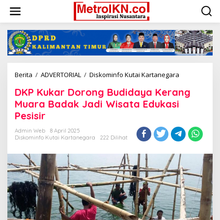
Lewati
ke
konten
DKP
Berita
/
ADVERTORIAL
/
Diskominfo Kutai Kartanegara
Kukar
DKP Kukar Dorong Budidaya Kerang
Dorong
Budidaya
Muara Badak Jadi Wisata Edukasi
Kerang
Pesisir
Muara
Badak
Admin Web
8 April 2025
Jadi
Diskominfo Kutai Kartanegara
222 Dilihat
Wisata
Edukasi
Pesisir