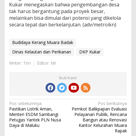
Kukar menegaskan bahwa pengembangan desa
tak harus bergantung pada proyek besar,
melainkan bisa dimulai dari potensi yang dikelola
secara tepat dan berkelanjutan. (adv/metroikn)
Budidaya Kerang Muara Badak
Dinas Kelautan dan Perikanan
DKP Kukar
Writer: Tim
Editor: Mr
Ikuti Kami
Navigasi
Pos sebelumnya
Pos berikutnya
Pastikan Listrik Aman,
Pemkot Balikpapan Evaluasi
pos
Menteri ESDM Sambangi
Pelayanan Publik, Rencana
Petugas Yantek PLN Nusa
Bangun atau Renovasi
Daya di Maluku
Kantor Kelurahan Muara
Rapak