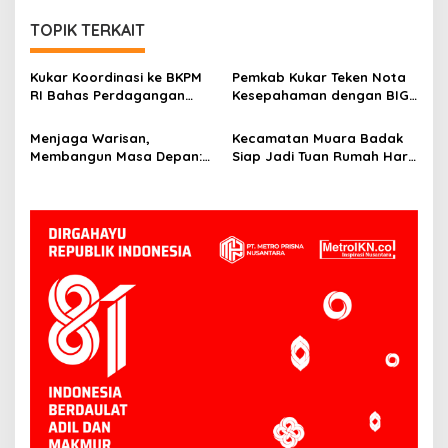
TOPIK TERKAIT
Kukar Koordinasi ke BKPM
Pemkab Kukar Teken Nota
RI Bahas Perdagangan
Kesepahaman dengan BIG:
Karbon di Lahan Gambut
Bangun Fondasi
Non-Kawasan Hutan
Pembangunan Berbasis
Menjaga Warisan,
Kecamatan Muara Badak
Geospasial
Membangun Masa Depan:
Siap Jadi Tuan Rumah Hari
Bupati Kukar Edi
Kesatuan Gerak PKK ke-53
Damansyah Pimpin Studi
Tingkat Kukar
Dana Abadi Daerah ke
Bojonegoro