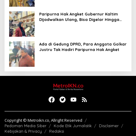
Paripurna Hak Angket Gubernur Kaltim
Dijadwalkan Ulang, Bisa Digelar Hingga
Tiga Kali Sidang
Ada di Gedung DPRD, Para Anggota Golkar
Justru Tak Hadiri Paripurna Hak Angket
Copyright © Metroikn.co, Allright Reserved
Pedoman Media Siber
Kode Etik Jurnalistik
Disclaimer
Kebijakan & Privacy
Redaksi