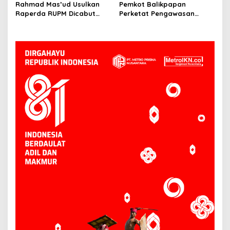
Rahmad Mas’ud Usulkan
Pemkot Balikpapan
Raperda RUPM Dicabut
Perketat Pengawasan
dari Propemperda 2026
Kurban, Wawali Minta
Limbah Penyembelihan
Dikelola Baik