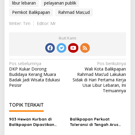
libur lebaran
pelayanan publik
Pemkot Balikpapan
Rahmad Mas;ud
Writer: Tim
Editor: Mr
Ikuti Kami
Navigasi
Pos sebelumnya
Pos berikutnya
DKP Kukar Dorong
Wali Kota Balikpapan
pos
Budidaya Kerang Muara
Rahmad Mas’ud Lakukan
Badak Jadi Wisata Edukasi
Sidak di Hari Pertama Kerja
Pesisir
Usai Libur Lebaran, Ini
Temuannya
TOPIK TERKAIT
903 Hewan Kurban di
Balikpapan Perkuat
Balikpapan Dipastikan
Toleransi di Tengah Arus
Sehat, Aman Disembelih
Pendatang IKN