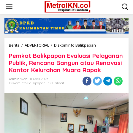
Lewati
ke
konten
Pemkot
Berita
/
ADVERTORIAL
/
Diskominfo Balikpapan
Balikpapan
Pemkot Balikpapan Evaluasi Pelayanan
Evaluasi
Pelayanan
Publik, Rencana Bangun atau Renovasi
Publik,
Kantor Kelurahan Muara Rapak
Rencana
Bangun
Admin Web
8 April 2025
atau
Diskominfo Balikpapan
193 Dilihat
Renovasi
Kantor
Kelurahan
Muara
Rapak