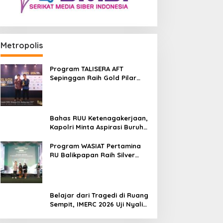
Metropolis
Program TALISERA AFT
Sepinggan Raih Gold Pilar
Lingkungan TJSL & CSR Award
2026
Bahas RUU Ketenagakerjaan,
Kapolri Minta Aspirasi Buruh
Dikawal Lewat Dialog
Program WASIAT Pertamina
RU Balikpapan Raih Silver
ISRA 2026 lewat Inovasi
Kesehatan Berbasis Warga
Belajar dari Tragedi di Ruang
Sempit, IMERC 2026 Uji Nyali
Rescuer Selamatkan Korban