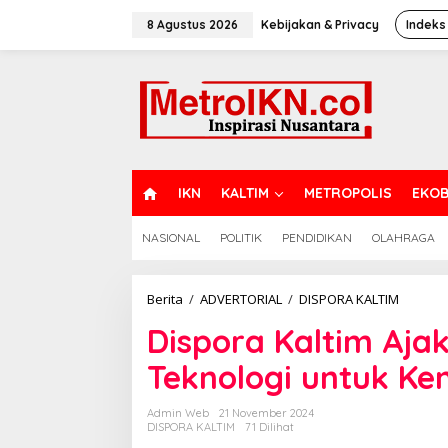
Lewati
ke
8 Agustus 2026
Kebijakan & Privacy
Indeks
konten
H
IKN
KALTIM
METROPOLIS
EKOB
O
M
NASIONAL
POLITIK
PENDIDIKAN
OLAHRAGA
E
Dispora
Berita
/
ADVERTORIAL
/
DISPORA KALTIM
Kaltim
Dispora Kaltim Aj
Ajak
Pemud
Teknologi untuk Ke
Gunaka
Teknolo
untuk
Admin Web
21 November 2024
Kemaju
DISPORA KALTIM
71 Dilihat
Positif