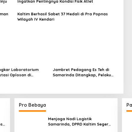
inju
Ingatkan Pentingnya Kondisi Fisik Atlet
asman
Kaltim Berhasil Sabet 37 Medali di Pra Popnas
Wilayah IV Kendari
ongkar Laboratorium
Jambret Pedagang Es Teh di
stasi Oplosan di
Samarinda Ditangkap, Pelaku
da
Gasak Uang Rp10 Juta untuk
Belanja Susu hingga Popok
Pro Bebaya
Pa
Menjaga Nadi Logistik
est
Samarinda, DPRD Kaltim Segera
e
Tinjau Jembatan Mahulu