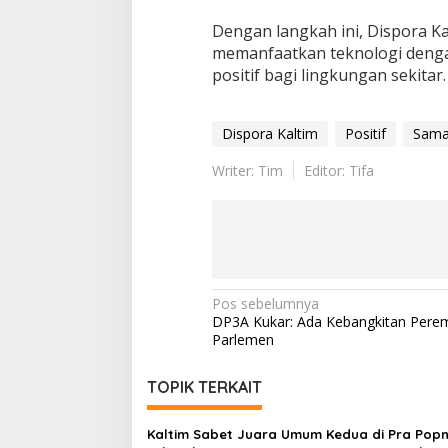
Dengan langkah ini, Dispora K
memanfaatkan teknologi dengan
positif bagi lingkungan sekitar
Dispora Kaltim
Positif
Sama
Writer: Tim
Editor: Tifa
Navigasi
Pos sebelumnya
DP3A Kukar: Ada Kebangkitan Pere
pos
Parlemen
TOPIK TERKAIT
Kaltim Sabet Juara Umum Kedua di Pra Pop