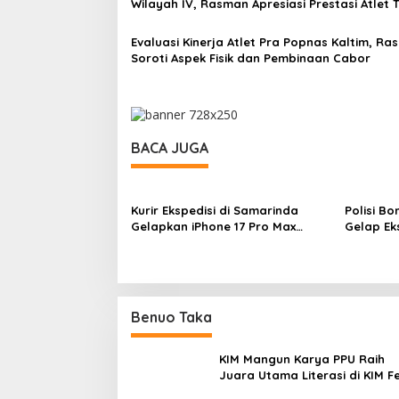
Wilayah IV, Rasman Apresiasi Prestasi Atlet T
Evaluasi Kinerja Atlet Pra Popnas Kaltim, R
Soroti Aspek Fisik dan Pembinaan Cabor
BACA JUGA
Kurir Ekspedisi di Samarinda
Polisi B
Gelapkan iPhone 17 Pro Max
Gelap Ek
hingga Barang Elektronik
Samarin
Lainnya, Kerugian Capai Rp 98
Juta
Benuo Taka
KIM Mangun Karya PPU Raih
Juara Utama Literasi di KIM F
2025, Angkat Budaya Paser k