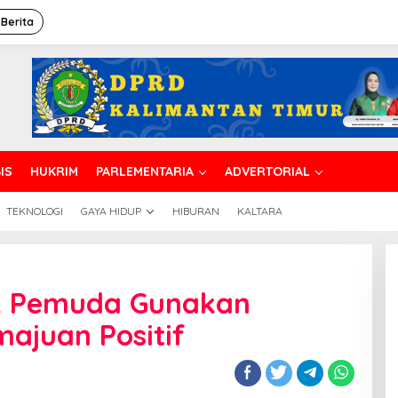
 Berita
IS
HUKRIM
PARLEMENTARIA
ADVERTORIAL
TEKNOLOGI
GAYA HIDUP
HIBURAN
KALTARA
ak Pemuda Gunakan
a
majuan Positif
n
gi
an