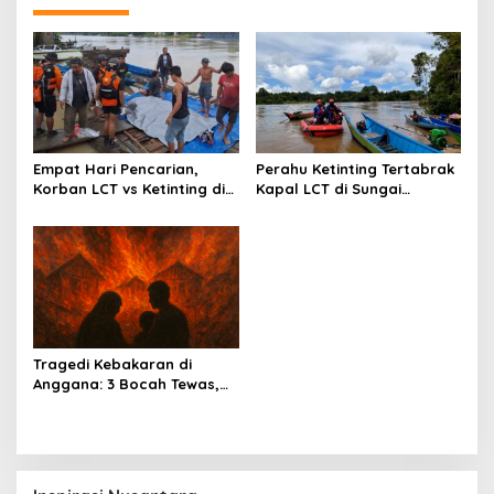
Empat Hari Pencarian,
Perahu Ketinting Tertabrak
Korban LCT vs Ketinting di
Kapal LCT di Sungai
Sungai Belayan Akhirnya
Belayan, Basarnas Terus
Ditemukan
Lakukan Pencarian Satu
Orang Hilang
Tragedi Kebakaran di
Anggana: 3 Bocah Tewas,
Deretan Rumah Hangus