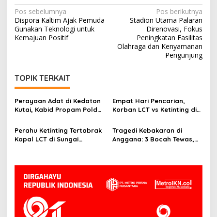
Navigasi
Pos sebelumnya
Pos berikutnya
Dispora Kaltim Ajak Pemuda
Stadion Utama Palaran
pos
Gunakan Teknologi untuk
Direnovasi, Fokus
Kemajuan Positif
Peningkatan Fasilitas
Olahraga dan Kenyamanan
Pengunjung
TOPIK TERKAIT
Perayaan Adat di Kedaton
Empat Hari Pencarian,
Kutai, Kabid Propam Polda
Korban LCT vs Ketinting di
Kaltim Jalin Silaturahmi
Sungai Belayan Akhirnya
Ditemukan
Perahu Ketinting Tertabrak
Tragedi Kebakaran di
Kapal LCT di Sungai
Anggana: 3 Bocah Tewas,
Belayan, Basarnas Terus
Deretan Rumah Hangus
Lakukan Pencarian Satu
Orang Hilang