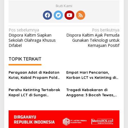
Ikuti Kami
Navigasi
Pos sebelumnya
Pos berikutnya
Dispora Kaltim Siapkan
Dispora Kaltim Ajak Pemuda
pos
Sekolah Olahraga Khusus
Gunakan Teknologi untuk
Difabel
Kemajuan Positif
TOPIK TERKAIT
Perayaan Adat di Kedaton
Empat Hari Pencarian,
Kutai, Kabid Propam Polda
Korban LCT vs Ketinting di
Kaltim Jalin Silaturahmi
Sungai Belayan Akhirnya
Ditemukan
Perahu Ketinting Tertabrak
Tragedi Kebakaran di
Kapal LCT di Sungai
Anggana: 3 Bocah Tewas,
Belayan, Basarnas Terus
Deretan Rumah Hangus
Lakukan Pencarian Satu
Orang Hilang