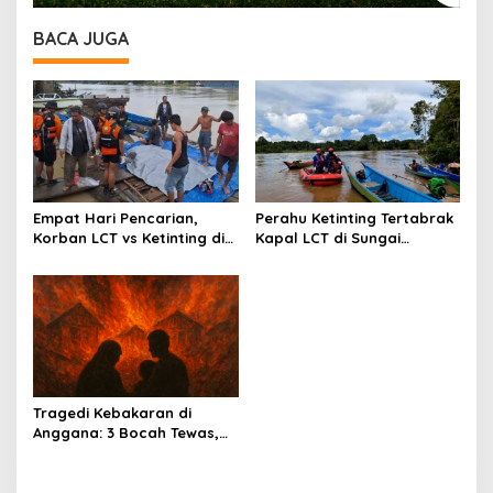
BACA JUGA
Empat Hari Pencarian,
Perahu Ketinting Tertabrak
Korban LCT vs Ketinting di
Kapal LCT di Sungai
Sungai Belayan Akhirnya
Belayan, Basarnas Terus
Ditemukan
Lakukan Pencarian Satu
Orang Hilang
Tragedi Kebakaran di
Anggana: 3 Bocah Tewas,
Deretan Rumah Hangus