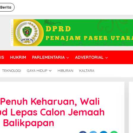
 Berita
IS
HUKRIM
PARLEMENTARIA
ADVERTORIAL
TEKNOLOGI
GAYA HIDUP
HIBURAN
KALTARA
i
engah
 Penuh Keharuan, Wali
uasana
enuh
d Lepas Calon Jemaah
eharuan,
ali
a Balikpapan
ota
ahmad
as’ud