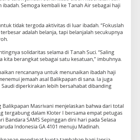
 ibadah. Semoga kembali ke Tanah Air sebagai haji
uk tidak tergoda aktivitas di luar ibadah. “Fokuslah
terbesar adalah belanja, tapi belanjalah secukupnya
roh.
ingnya solidaritas selama di Tanah Suci. “Saling
kita berangkat sebagai satu kesatuan,” imbuhnya.
ikan rencananya untuk menunaikan ibadah haji
menemui jemaah asal Balikpapan di sana. Ia juga
 Saudi diperkirakan lebih bersahabat dibanding
 Balikpapan Masrivani menjelaskan bahwa dari total
ng tergabung dalam Kloter I bersama empat petugas
ari Bandara SAMS Sepinggan dini hari pada Selasa
aruda Indonesia GA 4101 menuju Madinah.
likpapan mendapat kuota tambahan bagi lansia