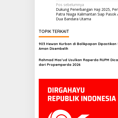
Navigasi
Pos sebelumnya
Dukung Penerbangan Haji 2025, Pe
pos
Patra Niaga Kalimantan Siap Pasok A
Dua Bandara Utama
TOPIK TERKAIT
903 Hewan Kurban di Balikpapan Dipastikan 
Aman Disembelih
Rahmad Mas’ud Usulkan Raperda RUPM Dica
dari Propemperda 2026