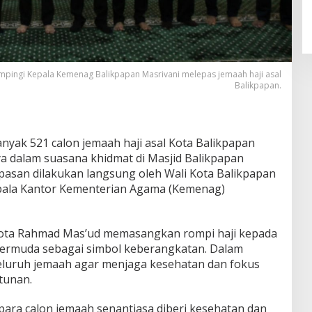
pingi Kepala Kemenag Balikpapan Masrivani melepas jemaah haji asal
Balikpapan.
nyak 521 calon jemaah haji asal Kota Balikpapan
a dalam suasana khidmat di Masjid Balikpapan
lepasan dilakukan langsung oleh Wali Kota Balikpapan
pala Kantor Kementerian Agama (Kemenag)
Kota Rahmad Mas’ud memasangkan rompi haji kepada
termuda sebagai simbol keberangkatan. Dalam
luruh jemaah agar menjaga kesehatan dan fokus
tunan.
ra calon jemaah senantiasa diberi kesehatan dan