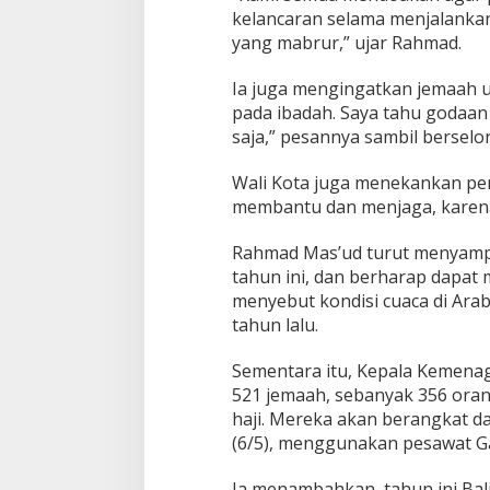
kelancaran selama menjalankan
yang mabrur,” ujar Rahmad.
Ia juga mengingatkan jemaah unt
pada ibadah. Saya tahu godaan 
saja,” pesannya sambil berselo
Wali Kota juga menekankan pent
membantu dan menjaga, karena 
Rahmad Mas’ud turut menyampa
tahun ini, dan berharap dapat 
menyebut kondisi cuaca di Arab
tahun lalu.
Sementara itu, Kepala Kemenag
521 jemaah, sebanyak 356 ora
haji. Mereka akan berangkat d
(6/5), menggunakan pesawat G
Ia menambahkan, tahun ini Ba