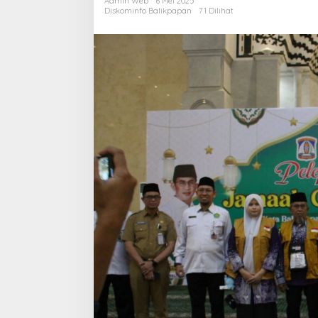
Admin Web
6 Mei 2025
L
Diskominfo Balikpapan
71 Dilihat
C
J
H
K
P
B