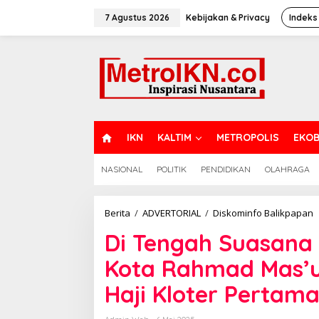
Lewati
ke
7 Agustus 2026
Kebijakan & Privacy
Indeks
konten
H
IKN
KALTIM
METROPOLIS
EKOB
O
M
NASIONAL
POLITIK
PENDIDIKAN
OLAHRAGA
E
D
Berita
/
ADVERTORIAL
/
Diskominfo Balikpapan
T
Di Tengah Suasana
S
P
Kota Rahmad Mas’u
K
W
Haji Kloter Pertam
K
R
M