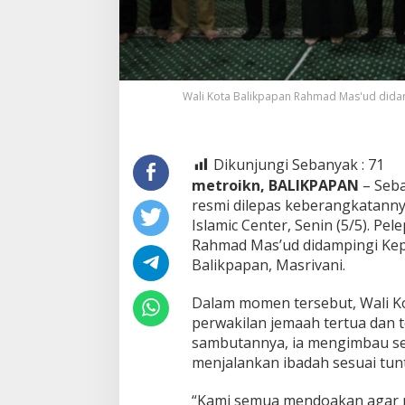
Wali Kota Balikpapan Rahmad Mas'ud didam
Dikunjungi Sebanyak :
71
metroikn, BALIKPAPAN
– Seba
resmi dilepas keberangkatanny
Islamic Center, Senin (5/5). Pe
Rahmad Mas’ud didampingi Ke
Balikpapan, Masrivani.
Dalam momen tersebut, Wali 
perwakilan jemaah tertua dan 
sambutannya, ia mengimbau se
menjalankan ibadah sesuai tun
“Kami semua mendoakan agar pa