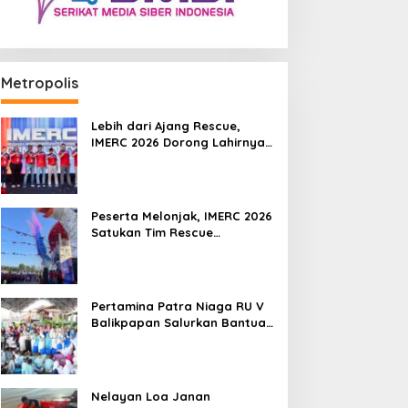
Metropolis
Lebih dari Ajang Rescue,
IMERC 2026 Dorong Lahirnya
Penyelamat Kompeten untuk
Indonesia
Peserta Melonjak, IMERC 2026
Satukan Tim Rescue
Indonesia dan Australia di
Balikpapan
Pertamina Patra Niaga RU V
Balikpapan Salurkan Bantuan
Pendidikan bagi Anak Ring-1
Kilang
Nelayan Loa Janan