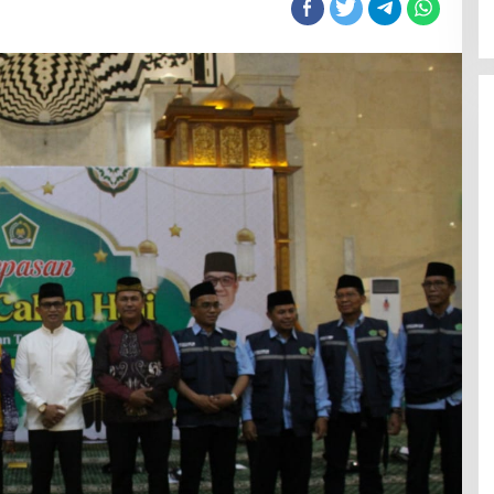
epas
alon
emaah
aji
loter
ertama
alikpapan