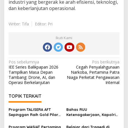
industri yang bergerak ke arah efisiensi, teknologi,
dan keberlanjutan operasional.
Writer: Tifa
Editor: Pri
Ikuti Kami
Navigasi
Pos sebelumnya
Pos berikutnya
IEE Series Balikpapan 2026
Cegah Penyalahgunaan
pos
Tampilkan Masa Depan
Narkoba, Pertamina Patra
Tambang: Drone, AI, dan
Niaga Perketat Pengawasan
Operasi Berkelanjutan
Internal
TOPIK TERKAIT
Program TALISERA AFT
Bahas RUU
Sepinggan Raih Gold Pilar
Ketenagakerjaan, Kapolri
Lingkungan TJSL & CSR
Minta Aspirasi Buruh
Award 2026
Dikawal Lewat Dialog
Program WASIAT Pertamina
Belajar dari Tragedi di