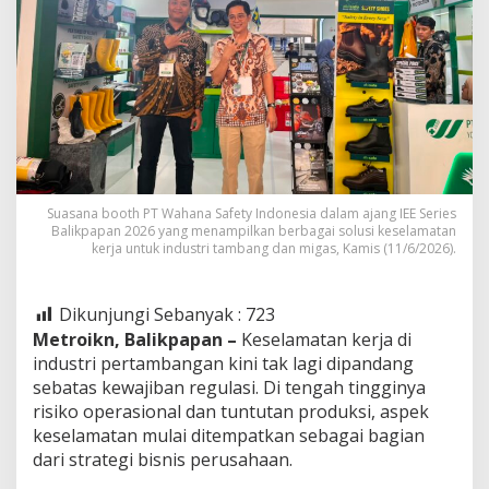
Suasana booth PT Wahana Safety Indonesia dalam ajang IEE Series
Balikpapan 2026 yang menampilkan berbagai solusi keselamatan
kerja untuk industri tambang dan migas, Kamis (11/6/2026).
Dikunjungi Sebanyak :
723
Metroikn, Balikpapan –
Keselamatan kerja di
industri pertambangan kini tak lagi dipandang
sebatas kewajiban regulasi. Di tengah tingginya
risiko operasional dan tuntutan produksi, aspek
keselamatan mulai ditempatkan sebagai bagian
dari strategi bisnis perusahaan.