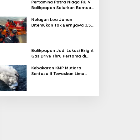
Pertamina Patra Niaga RU V
Balikpapan Salurkan Bantuan
Pendidikan bagi Anak Ring-1
Kilang
Nelayan Loa Janan
Ditemukan Tak Bernyawa 3,5
Kilometer dari Lokasi
Kejadian di Sungai Mahakam
Balikpapan Jadi Lokasi Bright
Gas Drive Thru Pertama di
Indonesia
Kebakaran KMP Mutiara
Sentosa II Tewaskan Lima
Orang, Pemerintah Pastikan
Penyebab Diusut