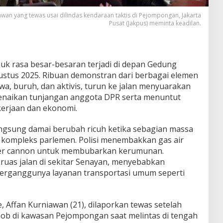
iawan yang tewas usai dilindas kendaraan taktis di Pejompongan, Jakarta
Pusat (Jakpus) meminta keadilan.
uk rasa besar-besaran terjadi di depan Gedung
stus 2025. Ribuan demonstran dari berbagai elemen
a, buruh, dan aktivis, turun ke jalan menyuarakan
enaikan tunjangan anggota DPR serta menuntut
erjaan dan ekonomi.
ngsung damai berubah ricuh ketika sebagian massa
ompleks parlemen. Polisi menembakkan gas air
er cannon untuk membubarkan kerumunan.
ruas jalan di sekitar Senayan, menyebabkan
n terganggunya layanan transportasi umum seperti
 Affan Kurniawan (21), dilaporkan tewas setelah
imob di kawasan Pejompongan saat melintas di tengah