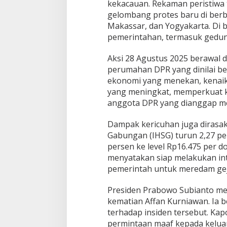
kekacauan. Rekaman peristiwa t
gelombang protes baru di berb
Makassar, dan Yogyakarta. Di
pemerintahan, termasuk gedun
Aksi 28 Agustus 2025 berawal 
perumahan DPR yang dinilai ber
ekonomi yang menekan, kenaika
yang meningkat, memperkuat 
anggota DPR yang dianggap m
Dampak kericuhan juga dirasak
Gabungan (IHSG) turun 2,27 pe
persen ke level Rp16.475 per d
menyatakan siap melakukan inte
pemerintah untuk meredam gej
Presiden Prabowo Subianto m
kematian Affan Kurniawan. Ia b
terhadap insiden tersebut. Kap
permintaan maaf kepada kelu