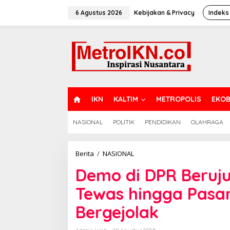
Lewati
ke
6 Agustus 2026
Kebijakan & Privacy
Indeks
konten
H
IKN
KALTIM
METROPOLIS
EKOB
O
M
NASIONAL
POLITIK
PENDIDIKAN
OLAHRAGA
E
Demo
Berita
/
NASIONAL
di
Demo di DPR Beruju
DPR
Berujung
Tewas hingga Pasa
Ricuh:
Pengemudi
Bergejolak
Ojol
Tewas
hingga