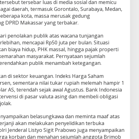
ersebut tersebar luas di media sosial dan memicu
agai daerah, termasuk Gorontalo, Surabaya, Medan,
 beberapa kota, massa merusak gedung
g DPRD Makassar yang terbakar.
dari penolakan publik atas wacana tunjangan
lebihan, mencapai Rp50 juta per bulan. Situasi
n biaya hidup, PHK massal, hingga pajak properti
kemarahan masyarakat. Pernyataan sejumlah
erendahkan publik menambah ketegangan.
an di sektor keuangan. Indeks Harga Saham
rsen, sementara nilai tukar rupiah melemah hampir 1
olar AS, terendah sejak awal Agustus. Bank Indonesia
rvensi di pasar valuta asing dan membeli obligasi
olak.
enyampaikan belasungkawa dan meminta maaf atas
erjanji akan melakukan penyelidikan terbuka
olri Jenderal Listyo Sigit Prabowo juga menyampaikan
arga korban dan menahan sejumlah anggota Brimob