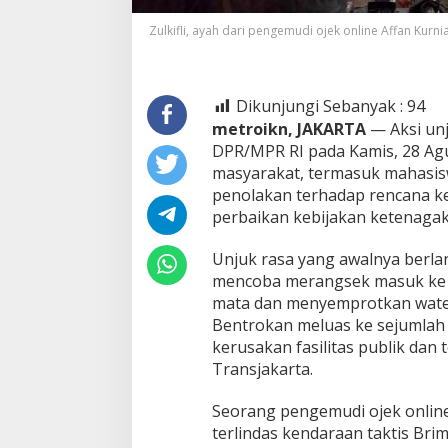
Zulkifli, ayah dari pengemudi ojek online Affan Kurn
Dikunjungi Sebanyak :
94
metroikn, JAKARTA
— Aksi unj
DPR/MPR RI pada Kamis, 28 Agu
masyarakat, termasuk mahasisw
penolakan terhadap rencana k
perbaikan kebijakan ketenagak
Unjuk rasa yang awalnya berla
mencoba merangsek masuk ke k
mata dan menyemprotkan wat
Bentrokan meluas ke sejumlah 
kerusakan fasilitas publik da
Transjakarta.
Seorang pengemudi ojek online,
terlindas kendaraan taktis Br