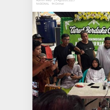
Admin Web
29 Agustus 2025
Pasar
NASIONAL
94 Dilihat
Keuangan
Indonesia
Bergejolak