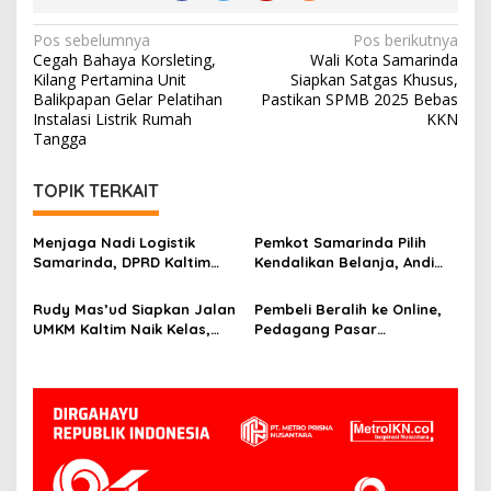
Navigasi
Pos sebelumnya
Pos berikutnya
Cegah Bahaya Korsleting,
Wali Kota Samarinda
pos
Kilang Pertamina Unit
Siapkan Satgas Khusus,
Balikpapan Gelar Pelatihan
Pastikan SPMB 2025 Bebas
Instalasi Listrik Rumah
KKN
Tangga
TOPIK TERKAIT
Menjaga Nadi Logistik
Pemkot Samarinda Pilih
Samarinda, DPRD Kaltim
Kendalikan Belanja, Andi
Segera Tinjau Jembatan
Harun: Jaga APBD Lebih
Mahulu
Penting daripada Berutang
Rudy Mas’ud Siapkan Jalan
Pembeli Beralih ke Online,
UMKM Kaltim Naik Kelas,
Pedagang Pasar
Produk Lokal Bidik Hotel
Tradisional Samarinda Kian
hingga Bandara
Tertekan