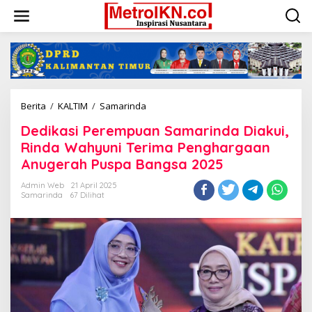
Lewati
ke
konten
Dedikasi
Berita
/
KALTIM
/
Samarinda
Perempuan
Dedikasi Perempuan Samarinda Diakui,
Samarinda
Diakui,
Rinda Wahyuni Terima Penghargaan
Rinda
Anugerah Puspa Bangsa 2025
Wahyuni
Terima
Admin Web
21 April 2025
Penghargaan
Samarinda
67 Dilihat
Anugerah
Puspa
Bangsa
2025