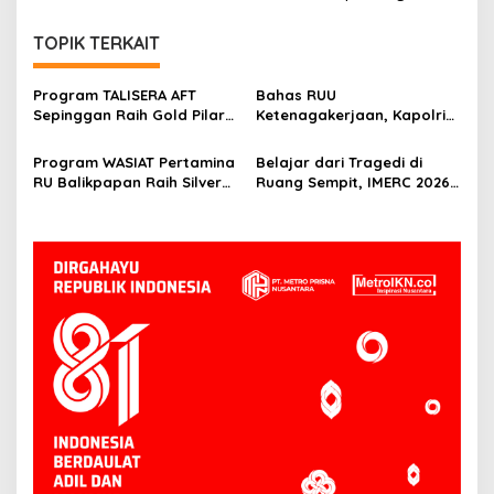
TOPIK TERKAIT
Program TALISERA AFT
Bahas RUU
Sepinggan Raih Gold Pilar
Ketenagakerjaan, Kapolri
Lingkungan TJSL & CSR
Minta Aspirasi Buruh
Award 2026
Dikawal Lewat Dialog
Program WASIAT Pertamina
Belajar dari Tragedi di
RU Balikpapan Raih Silver
Ruang Sempit, IMERC 2026
ISRA 2026 lewat Inovasi
Uji Nyali Rescuer
Kesehatan Berbasis Warga
Selamatkan Korban