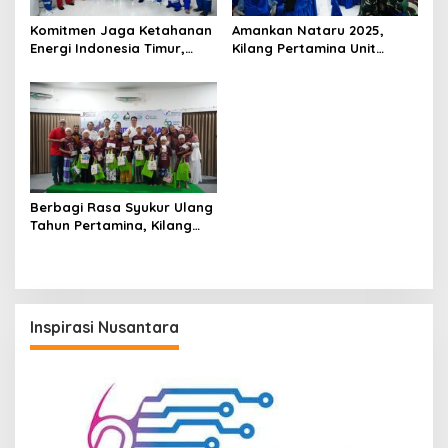
Komitmen Jaga Ketahanan
Amankan Nataru 2025,
Energi Indonesia Timur,
Kilang Pertamina Unit
Kilang Pertamina Unit
Balikpapan Perkuat
Balikpapan Lakukan THM
Koordinasi Pengamanan
dan MWT Pada Malam
Obvitnas
Pergantian Tahun 2026
Berbagi Rasa Syukur Ulang
Tahun Pertamina, Kilang
Pertamina Unit Balikpapan
Gelar Khitan Ceria Diikuti
300 Anak
Inspirasi Nusantara