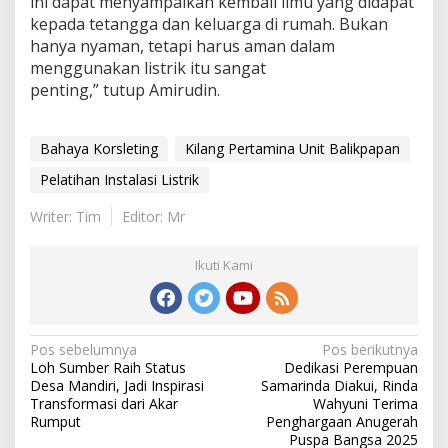
ini dapat menyampaikan kembali ilmu yang didapat
kepada tetangga dan keluarga di rumah. Bukan
hanya nyaman, tetapi harus aman dalam
menggunakan listrik itu sangat
penting,” tutup Amirudin.
Bahaya Korsleting
Kilang Pertamina Unit Balikpapan
Pelatihan Instalasi Listrik
Writer: Tim
Editor: Mr
Ikuti Kami
Navigasi
Pos sebelumnya
Pos berikutnya
Loh Sumber Raih Status
Dedikasi Perempuan
pos
Desa Mandiri, Jadi Inspirasi
Samarinda Diakui, Rinda
Transformasi dari Akar
Wahyuni Terima
Rumput
Penghargaan Anugerah
Puspa Bangsa 2025