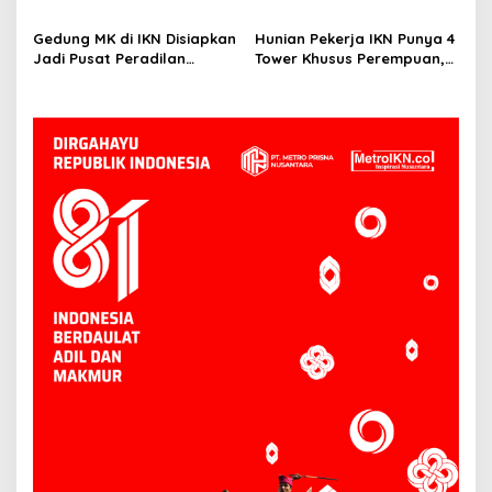
Tawaran Insentif Fiskal
Kewajiban, Basuki: Cari Nilai
dan Manfaatnya
Gedung MK di IKN Disiapkan
Hunian Pekerja IKN Punya 4
Jadi Pusat Peradilan
Tower Khusus Perempuan,
Konstitusi, Progres
Dilengkapi Security dan
Konstruksi Capai 12,41
CCTV
Persen