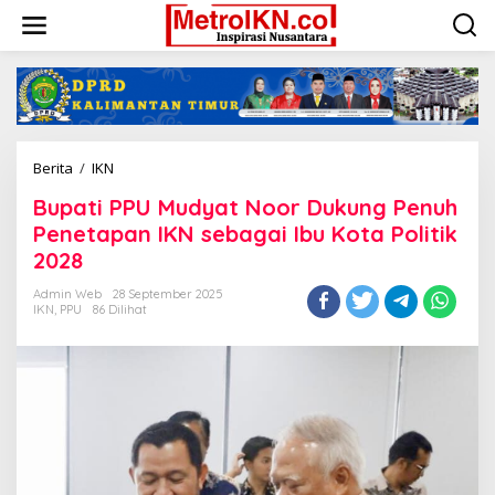
Lewati
ke
konten
Bupati
Berita
/
IKN
PPU
Bupati PPU Mudyat Noor Dukung Penuh
Mudyat
Noor
Penetapan IKN sebagai Ibu Kota Politik
Dukung
2028
Penuh
Penetapan
Admin Web
28 September 2025
IKN
IKN
,
PPU
86 Dilihat
sebagai
Ibu
Kota
Politik
2028