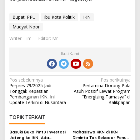
Bupati PPU
Ibu Kota Politik
IKN
Mudyat Noor
Writer: Tim
Editor: Mr
Ikuti Kami
Navigasi
Pos sebelumnya
Pos berikutnya
Perpres 79/2025 Jadi
Pertamina Dorong Pola
pos
Tonggak Kepastian
Asuh Positif Lewat Program
Pembangunan IKN, Ini
“Energizing Tamasya” di
Update Terkini di Nusantara
Balikpapan
TOPIK TERKAIT
Basuki Buka Pintu Investasi
Mahasiswa KKN di IKN
Jateng ke IKN, Ada
Diminta Tak Sekadar Penuhi