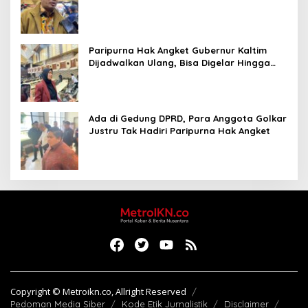
Paripurna Hak Angket Gubernur Kaltim
Dijadwalkan Ulang, Bisa Digelar Hingga
Tiga Kali Sidang
Ada di Gedung DPRD, Para Anggota Golkar
Justru Tak Hadiri Paripurna Hak Angket
Copyright © Metroikn.co, Allright Reserved
Pedoman Media Siber
Kode Etik Jurnalistik
Disclaimer