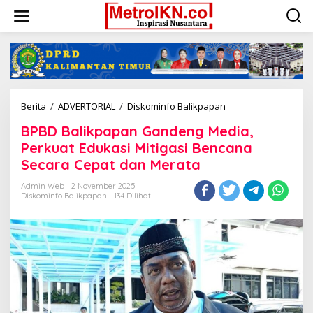
Lewati
ke
konten
BPBD
Berita
/
ADVERTORIAL
/
Diskominfo Balikpapan
Balikpapan
BPBD Balikpapan Gandeng Media,
Gandeng
Media,
Perkuat Edukasi Mitigasi Bencana
Perkuat
Secara Cepat dan Merata
Edukasi
Mitigasi
Admin Web
2 November 2025
Bencana
Diskominfo Balikpapan
134 Dilihat
Secara
Cepat
dan
Merata