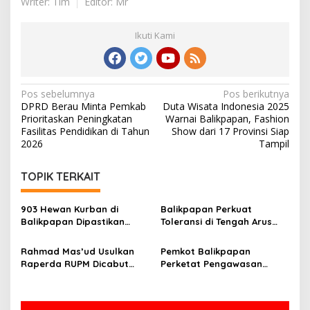
Writer: Tim
Editor: Mr
Ikuti Kami
Navigasi
Pos sebelumnya
Pos berikutnya
DPRD Berau Minta Pemkab
Duta Wisata Indonesia 2025
pos
Prioritaskan Peningkatan
Warnai Balikpapan, Fashion
Fasilitas Pendidikan di Tahun
Show dari 17 Provinsi Siap
2026
Tampil
TOPIK TERKAIT
903 Hewan Kurban di
Balikpapan Perkuat
Balikpapan Dipastikan
Toleransi di Tengah Arus
Sehat, Aman Disembelih
Pendatang IKN
Rahmad Mas’ud Usulkan
Pemkot Balikpapan
Raperda RUPM Dicabut
Perketat Pengawasan
dari Propemperda 2026
Kurban, Wawali Minta
Limbah Penyembelihan
Dikelola Baik