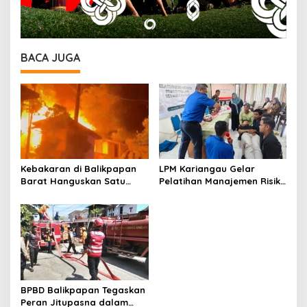
BACA JUGA
Kebakaran di Balikpapan
LPM Kariangau Gelar
Barat Hanguskan Satu
Pelatihan Manajemen Risiko
Rumah, Enam KK
Bencana, Tekankan
Terdampak
Pentingnya Bantuan Hidup
Dasar
BPBD Balikpapan Tegaskan
Peran Jitupasna dalam