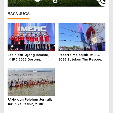
BACA JUGA
Lebih dari Ajang Rescue,
Peserta Melonjak, IMERC
IMERC 2026 Dorong
2026 Satukan Tim Rescue
Lahirnya Penyelamat
Indonesia dan Australia di
Kompeten untuk Indonesia
Balikpapan
PAMA dan Puluhan Jurnalis
Turun ke Pesisir, 2.000
Mangrove Ditanam di
Semarang