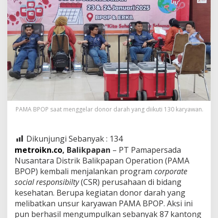
PAMA BPOP saat menggelar donor darah yang diikuti 130 karyawan.
Dikunjungi Sebanyak :
134
metroikn.co
, Balikpapan
– PT Pamapersada
Nusantara Distrik Balikpapan Operation (PAMA
BPOP) kembali menjalankan program
corporate
social responsibilty
(CSR) perusahaan di bidang
kesehatan. Berupa kegiatan donor darah yang
melibatkan unsur karyawan PAMA BPOP. Aksi ini
pun berhasil mengumpulkan sebanyak 87 kantong