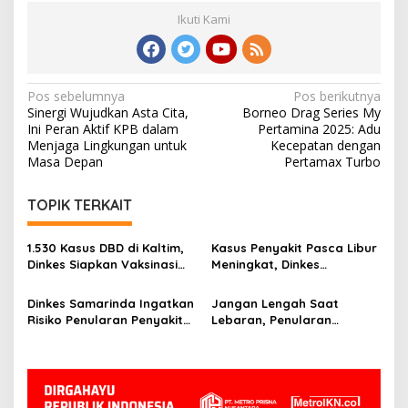
Ikuti Kami
Navigasi
Pos sebelumnya
Pos berikutnya
Sinergi Wujudkan Asta Cita,
Borneo Drag Series My
pos
Ini Peran Aktif KPB dalam
Pertamina 2025: Adu
Menjaga Lingkungan untuk
Kecepatan dengan
Masa Depan
Pertamax Turbo
TOPIK TERKAIT
1.530 Kasus DBD di Kaltim,
Kasus Penyakit Pasca Libur
Dinkes Siapkan Vaksinasi
Meningkat, Dinkes
dan Wolbachia untuk Tekan
Samarinda Beri Imbauan
Penularan
Dinkes Samarinda Ingatkan
Jangan Lengah Saat
Risiko Penularan Penyakit
Lebaran, Penularan
di Kolam Renang Umum
Campak Berisiko Meningkat