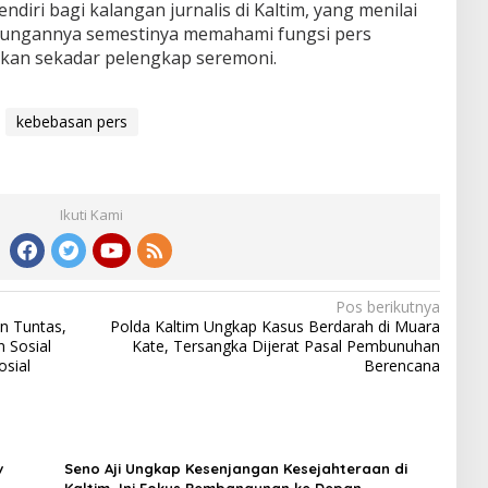
endiri bagi kalangan jurnalis di Kaltim, yang menilai
gkungannya semestinya memahami fungsi pers
ukan sekadar pelengkap seremoni.
kebebasan pers
Ikuti Kami
Pos berikutnya
n Tuntas,
Polda Kaltim Ungkap Kasus Berdarah di Muara
 Sosial
Kate, Tersangka Dijerat Pasal Pembunuhan
sial
Berencana
v
Seno Aji Ungkap Kesenjangan Kesejahteraan di
Kaltim, Ini Fokus Pembangunan ke Depan