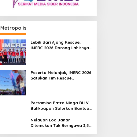
Metropolis
Lebih dari Ajang Rescue,
IMERC 2026 Dorong Lahirnya
Penyelamat Kompeten untuk
Indonesia
Peserta Melonjak, IMERC 2026
Satukan Tim Rescue
Indonesia dan Australia di
Balikpapan
Pertamina Patra Niaga RU V
Balikpapan Salurkan Bantuan
Pendidikan bagi Anak Ring-1
Kilang
Nelayan Loa Janan
Ditemukan Tak Bernyawa 3,5
Kilometer dari Lokasi
Kejadian di Sungai Mahakam