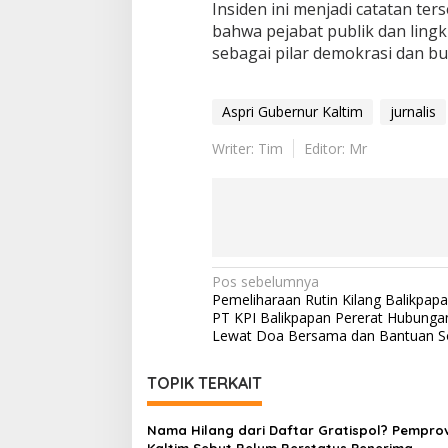
Insiden ini menjadi catatan ters
bahwa pejabat publik dan lin
sebagai pilar demokrasi dan b
Aspri Gubernur Kaltim
jurnalis
Writer: Tim
Editor: Mr
Navigasi
Pos sebelumnya
Pemeliharaan Rutin Kilang Balikpapa
pos
PT KPI Balikpapan Pererat Hubungan
Lewat Doa Bersama dan Bantuan So
TOPIK TERKAIT
Nama Hilang dari Daftar Gratispol? Pempro
Kaltim Sebut Belum Berstatus Penerima