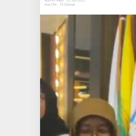
Admin Web
22 Juli 2025
Dianggap
KALTIM
75 Dilihat
Tekanan
Terhadap
Kebebasan
Pers