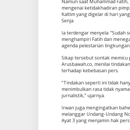
Namun saat Muhammad Fatih, j
mengenai ketidakhadiran pimp
Kaltim yang digelar di hari yan
Senja.
Ia terdengar menyela: “Sudah se
menghampiri Fatih dan menega
agenda pelestarian lingkungan y
Sikap tersebut sontak memicu pr
Arusbawah.co, menilai tindaka
terhadap kebebasan pers.
“Tindakan seperti ini tidak ha
menimbulkan rasa tidak nyaman.
jurnalistik,” ujarnya.
Irwan juga mengingatkan bahwa
melanggar Undang-Undang Nom
Ayat 3 yang menjamin hak per