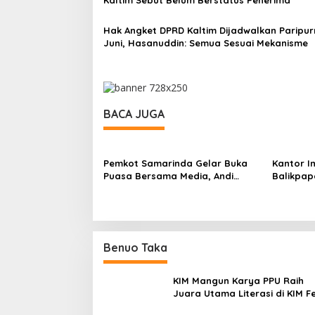
Hak Angket DPRD Kaltim Dijadwalkan Paripur
Juni, Hasanuddin: Semua Sesuai Mekanisme
BACA JUGA
Pemkot Samarinda Gelar Buka
Kantor Im
Puasa Bersama Media, Andi
Balikpap
Harun: Jurnalis Harus Jadi
Gatherin
Pejuang Kebenaran dalam
dengan I
Menyampaikan Informasi
Konten K
Benuo Taka
KIM Mangun Karya PPU Raih
Juara Utama Literasi di KIM F
2025, Angkat Budaya Paser k