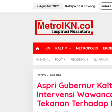
Lewati
ke
7 Agustus 2026
Kebijakan & Privacy
Indeks
konten
H
IKN
KALTIM
METROPOLIS
EKOB
O
M
NASIONAL
POLITIK
PENDIDIKAN
OLAHRAGA
E
Aspri
Berita
/
KALTIM
Gubernur
Aspri Gubernur Kal
Kaltim
Tuai
Intervensi Wawanca
Kecaman
Usai
Tekanan Terhadap 
Intervensi
Wawancara
Jurnalis,