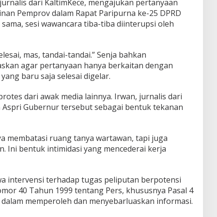
urnalis dari KaltimKece, mengajukan pertanyaan
inan Pemprov dalam Rapat Paripurna ke-25 DPRD
g sama, sesi wawancara tiba-tiba diinterupsi oleh
lesai, mas, tandai-tandai.” Senja bahkan
skan agar pertanyaan hanya berkaitan dengan
ang baru saja selesai digelar.
otes dari awak media lainnya. Irwan, jurnalis dari
n Aspri Gubernur tersebut sebagai bentuk tekanan
nya membatasi ruang tanya wartawan, tapi juga
 Ini bentuk intimidasi yang mencederai kerja
 intervensi terhadap tugas peliputan berpotensi
or 40 Tahun 1999 tentang Pers, khususnya Pasal 4
s dalam memperoleh dan menyebarluaskan informasi.