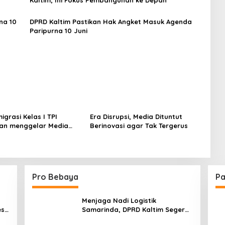
na 10
DPRD Kaltim Pastikan Hak Angket Masuk Agenda
Paripurna 10 Juni
igrasi Kelas I TPI
Era Disrupsi, Media Dituntut
an menggelar Media
Berinovasi agar Tak Tergerus
g, Pererat Silaturahmi
nsan Jurnalis dan
reator
Pro Bebaya
Pa
Menjaga Nadi Logistik
est
Samarinda, DPRD Kaltim Segera
e
Tinjau Jembatan Mahulu