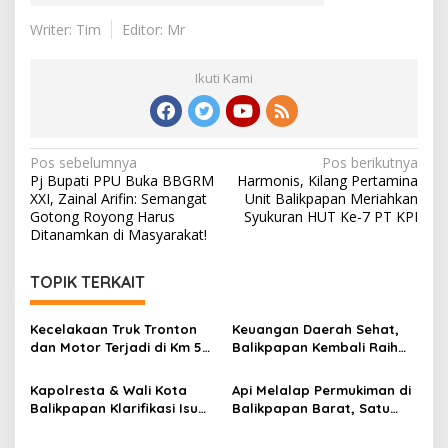
Writer: Tim
Editor: Mr
Ikuti Kami
Navigasi
Pos sebelumnya
Pos berikutnya
Pj Bupati PPU Buka BBGRM
Harmonis, Kilang Pertamina
pos
XXI, Zainal Arifin: Semangat
Unit Balikpapan Meriahkan
Gotong Royong Harus
Syukuran HUT Ke-7 PT KPI
Ditanamkan di Masyarakat!
TOPIK TERKAIT
Kecelakaan Truk Tronton
Keuangan Daerah Sehat,
dan Motor Terjadi di Km 5
Balikpapan Kembali Raih
Balikpapan, Dua Orang
Opini WTP dari BPK
Jadi Korban
Kapolresta & Wali Kota
Api Melalap Permukiman di
Balikpapan Klarifikasi Isu
Balikpapan Barat, Satu
Begal: Ternyata ODGJ,
Rumah Hangus
Bukan Pelaku Kriminal