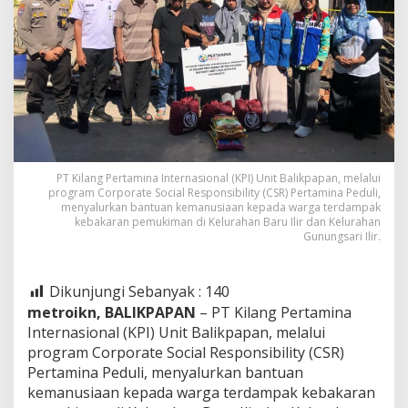
PT Kilang Pertamina Internasional (KPI) Unit Balikpapan, melalui
program Corporate Social Responsibility (CSR) Pertamina Peduli,
menyalurkan bantuan kemanusiaan kepada warga terdampak
kebakaran pemukiman di Kelurahan Baru Ilir dan Kelurahan
Gunungsari Ilir.
Dikunjungi Sebanyak :
140
metroikn, BALIKPAPAN
– PT Kilang Pertamina
Internasional (KPI) Unit Balikpapan, melalui
program Corporate Social Responsibility (CSR)
Pertamina Peduli, menyalurkan bantuan
kemanusiaan kepada warga terdampak kebakaran