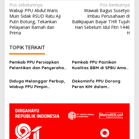
Navigasi
Pos sebelumnya
Pos berikutnya
Wabup PPU Abdul Waris
Wawali Bagus Susetyo
pos
Muin Sidak RSUD Ratu Aji
Imbau Perusahaan di
Putri Botung, Tekankan
Balikpapan Bayar THR Tujuh
Pelayanan Ramah dan
Hari Sebelum Idul Fitri 1446
Prima
H
TOPIK TERKAIT
Pemkab PPU Persiapkan
Pemkab PPU Pastikan
Pelantikan dan Penyerahan
Kualitas BBM di SPBU Aman
SK PPPK pada Mei 2025
dan Sesuai Standar Melalui
Monitoring Ketat
Diduga Melanggar Perbup,
Diskominfo PPU Dorong
Wabup PPU Pimpin
Peran KIM dalam
Langsung Monitoring
Membangun Citra Positif
Pembangunan Toko Modern
Desa dan Promosi UMKM
di Kelurahan Nenang