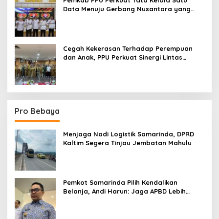
Pemkab PPU Perkuat Tata Kelola Satu
Data Menuju Gerbang Nusantara yang
Terpadu
Cegah Kekerasan Terhadap Perempuan
dan Anak, PPU Perkuat Sinergi Lintas
Sektor
Pro Bebaya
Menjaga Nadi Logistik Samarinda, DPRD
Kaltim Segera Tinjau Jembatan Mahulu
Pemkot Samarinda Pilih Kendalikan
Belanja, Andi Harun: Jaga APBD Lebih
Penting daripada Berutang