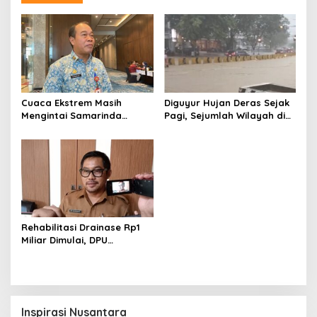
Cuaca Ekstrem Masih
Diguyur Hujan Deras Sejak
Mengintai Samarinda
Pagi, Sejumlah Wilayah di
Hingga Akhir Tahun, BPBD
Balikpapan Alami Banjir
Tingkatkan Kesiapsiagaan
dan Longsor
Rehabilitasi Drainase Rp1
Miliar Dimulai, DPU
Balikpapan Fokus Benahi
Titik Penyumbat
Inspirasi Nusantara