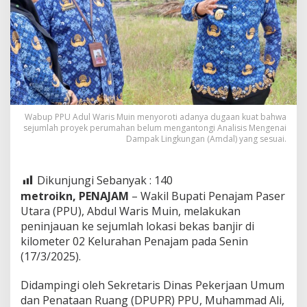
Wabup PPU Adul Waris Muin menyoroti adanya dugaan kuat bahwa
sejumlah proyek perumahan belum mengantongi Analisis Mengenai
Dampak Lingkungan (Amdal) yang sesuai.
Dikunjungi Sebanyak :
140
metroikn, PENAJAM
– Wakil Bupati Penajam Paser
Utara (PPU), Abdul Waris Muin, melakukan
peninjauan ke sejumlah lokasi bekas banjir di
kilometer 02 Kelurahan Penajam pada Senin
(17/3/2025).
Didampingi oleh Sekretaris Dinas Pekerjaan Umum
dan Penataan Ruang (DPUPR) PPU, Muhammad Ali,