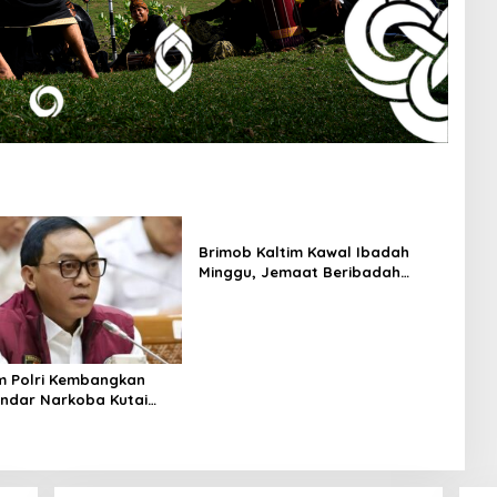
Brimob Kaltim Kawal Ibadah
Minggu, Jemaat Beribadah
dengan Rasa Aman
m Polri Kembangkan
ndar Narkoba Kutai
ks Kasat Resnarkoba