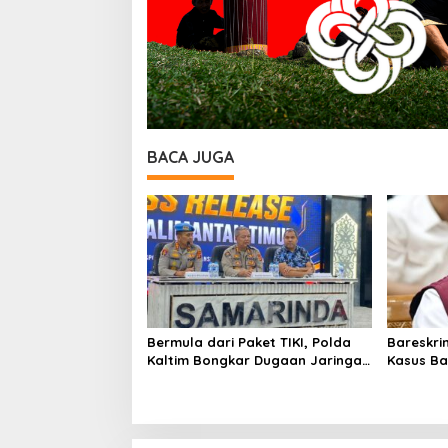
BACA JUGA
Bermula dari Paket TIKI, Polda
Bareskri
Kaltim Bongkar Dugaan Jaringan
Kasus Ba
Narkoba Libatkan Kasat
Barat, E
Resnarkoba Kukar
Terseret