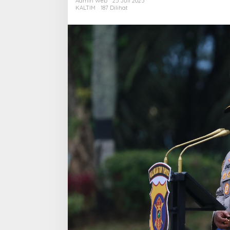
Admin Web
25 Juli 2025
Priantoro
KALTIM
187 Dilihat
Siap
Rilis
Kasus
Serupa
di
Kaltim