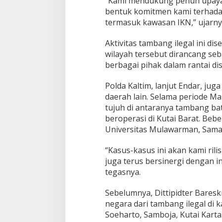
“Kami mendukung penuh upaya p
bentuk komitmen kami terhadap
termasuk kawasan IKN,” ujarnya
Aktivitas tambang ilegal ini d
wilayah tersebut dirancang se
berbagai pihak dalam rantai dist
Polda Kaltim, lanjut Endar, jug
daerah lain. Selama periode Ma
tujuh di antaranya tambang ba
beroperasi di Kutai Barat. Be
Universitas Mulawarman, Samari
“Kasus-kasus ini akan kami ril
juga terus bersinergi dengan in
tegasnya.
Sebelumnya, Dittipidter Bares
negara dari tambang ilegal di
Soeharto, Samboja, Kutai Karta