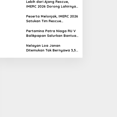
Lebih dari Ajang Rescue,
IMERC 2026 Dorong Lahirnya
Penyelamat Kompeten untuk
Indonesia
Peserta Melonjak, IMERC 2026
Satukan Tim Rescue
Indonesia dan Australia di
Balikpapan
Pertamina Patra Niaga RU V
Balikpapan Salurkan Bantuan
Pendidikan bagi Anak Ring-1
Kilang
Nelayan Loa Janan
Ditemukan Tak Bernyawa 3,5
Kilometer dari Lokasi
Kejadian di Sungai Mahakam