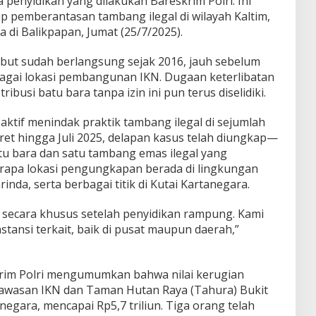
enyidikan yang dilakukan Bareskrim Polri. Ini
 pemberantasan tambang ilegal di wilayah Kaltim,
 di Balikpapan, Jumat (25/7/2025).
isebut sudah berlangsung sejak 2016, jauh sebelum
bagai lokasi pembangunan IKN. Dugaan keterlibatan
ribusi batu bara tanpa izin ini pun terus diselidiki.
a aktif menindak praktik tambang ilegal di sejumlah
ret hingga Juli 2025, delapan kasus telah diungkap—
tu bara dan satu tambang emas ilegal yang
berapa lokasi pengungkapan berada di lingkungan
nda, serta berbagai titik di Kutai Kartanegara.
is secara khusus setelah penyidikan rampung. Kami
stansi terkait, baik di pusat maupun daerah,”
krim Polri mengumumkan bahwa nilai kerugian
 kawasan IKN dan Taman Hutan Raya (Tahura) Bukit
negara, mencapai Rp5,7 triliun. Tiga orang telah