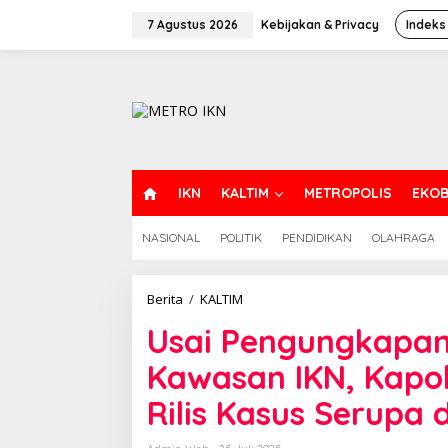
Lewati
ke
7 Agustus 2026
Kebijakan & Privacy
Indeks
konten
H
IKN
KALTIM
METROPOLIS
EKOB
O
M
NASIONAL
POLITIK
PENDIDIKAN
OLAHRAGA
E
Usai
Berita
/
KALTIM
Pengungkapan
Usai Pengungkapan
Tambang
Ilegal
Kawasan IKN, Kapol
di
Kawasan
Rilis Kasus Serupa 
IKN,
Kapolda
Endar