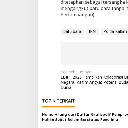
ditetapkan sebagai tersangka
mengangkut batu bara tanpa iz
Pertambangan).
batu bara
IKN
Polda Kaltim
Navigasi
Pos sebelumnya
EBIFF 2025 Tampilkan Kolaborasi Li
pos
Negara, Kaltim Angkat Potensi Bud
Dunia
TOPIK TERKAIT
Nama Hilang dari Daftar Gratispol? Pempro
Kaltim Sebut Belum Berstatus Penerima