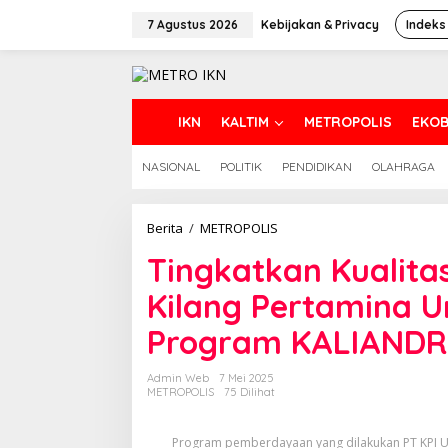
Lewati
ke
7 Agustus 2026
Kebijakan & Privacy
Indeks
konten
H
IKN
KALTIM
METROPOLIS
EKOB
O
M
NASIONAL
POLITIK
PENDIDIKAN
OLAHRAGA
E
Tingkatkan
Berita
/
METROPOLIS
Kualitas
Tingkatkan Kualita
Hidup
Masyarakat,
Kilang Pertamina U
Kilang
Pertamina
Program KALIAND
Unit
Balikpapan
Perkuat
Admin Web
7 Mei 2025
Program
METROPOLIS
75 Dilihat
KALIANDRA
Program pemberdayaan yang dilakukan PT KPI U