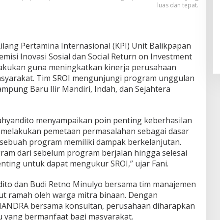
luas dan tepat.
ilang Pertamina Internasional (KPI) Unit Balikpapan
isi Inovasi Sosial dan Social Return on Investment
dilakukan guna meningkatkan kinerja perusahaan
syarakat. Tim SROI mengunjungi program unggulan
ampung Baru Ilir Mandiri, Indah, dan Sejahtera
ahyandito menyampaikan poin penting keberhasilan
 melakukan pemetaan permasalahan sebagai dasar
 sebuah program memiliki dampak berkelanjutan.
am dari sebelum program berjalan hingga selesai
enting untuk dapat mengukur SROI,” ujar Fani.
dito dan Budi Retno Minulyo bersama tim manajemen
ut ramah oleh warga mitra binaan. Dengan
LIANDRA bersama konsultan, perusahaan diharapkan
u yang bermanfaat bagi masyarakat.