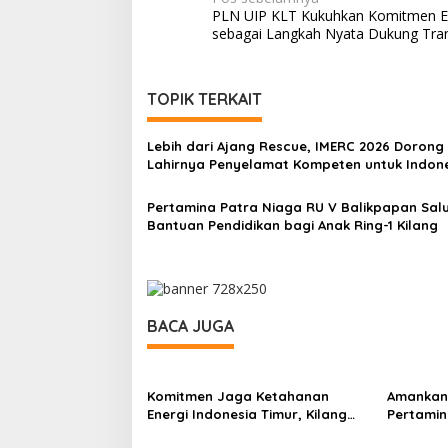
Navigasi
PLN UIP KLT Kukuhkan Komitmen 
pos
sebagai Langkah Nyata Dukung Trans
TOPIK TERKAIT
Lebih dari Ajang Rescue, IMERC 2026 Dorong
Lahirnya Penyelamat Kompeten untuk Indon
Pertamina Patra Niaga RU V Balikpapan Sal
Bantuan Pendidikan bagi Anak Ring-1 Kilang
BACA JUGA
Komitmen Jaga Ketahanan
Amankan 
Energi Indonesia Timur, Kilang
Pertamin
Pertamina Unit Balikpapan
Perkuat 