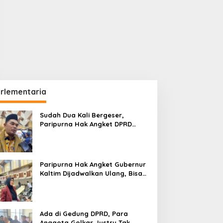
rlementaria
Sudah Dua Kali Bergeser,
Paripurna Hak Angket DPRD
Kaltim Belum Juga Digelar
Paripurna Hak Angket Gubernur
Kaltim Dijadwalkan Ulang, Bisa
Digelar Hingga Tiga Kali Sidang
Ada di Gedung DPRD, Para
Anggota Golkar Justru Tak