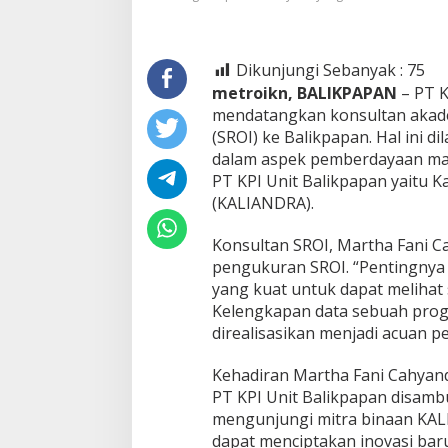
Dikunjungi Sebanyak :
75
metroikn, BALIKPAPAN
– PT K
mendatangkan konsultan akadem
(SROI) ke Balikpapan. Hal ini 
dalam aspek pemberdayaan ma
PT KPI Unit Balikpapan yaitu K
(KALIANDRA).
Konsultan SROI, Martha Fani C
pengukuran SROI. “Pentingnya
yang kuat untuk dapat melihat
Kelengkapan data sebuah progr
direalisasikan menjadi acuan p
Kehadiran Martha Fani Cahyan
PT KPI Unit Balikpapan disamb
mengunjungi mitra binaan KA
dapat menciptakan inovasi bar