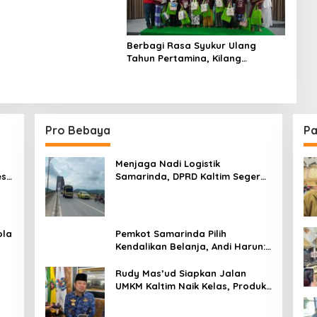
Berbagi Rasa Syukur Ulang
Tahun Pertamina, Kilang
Pertamina Unit Balikpapan Gelar
Khitan Ceria Diikuti 300 Anak
Pro Bebaya
Pa
Menjaga Nadi Logistik
est
Samarinda, DPRD Kaltim Segera
e
Tinjau Jembatan Mahulu
ola
Pemkot Samarinda Pilih
Kendalikan Belanja, Andi Harun:
Jaga APBD Lebih Penting
daripada Berutang
Rudy Mas’ud Siapkan Jalan
UMKM Kaltim Naik Kelas, Produk
Lokal Bidik Hotel hingga
Bandara