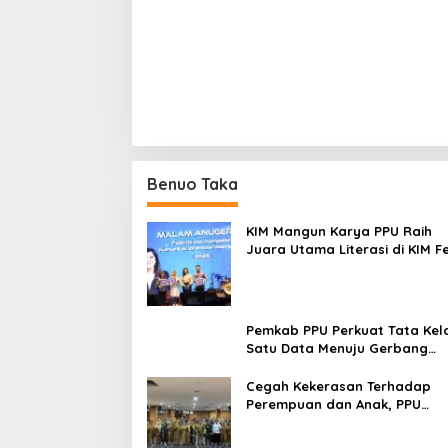
Lakukan THM dan MWT Pada
Obvitnas
Malam Pergantian Tahun 2026
Benuo Taka
KIM Mangun Karya PPU Raih
Juara Utama Literasi di KIM F
2025, Angkat Budaya Paser k
Panggung Nasional
Pemkab PPU Perkuat Tata Kel
Satu Data Menuju Gerbang
Nusantara yang Terpadu
Cegah Kekerasan Terhadap
Perempuan dan Anak, PPU
Perkuat Sinergi Lintas Sektor