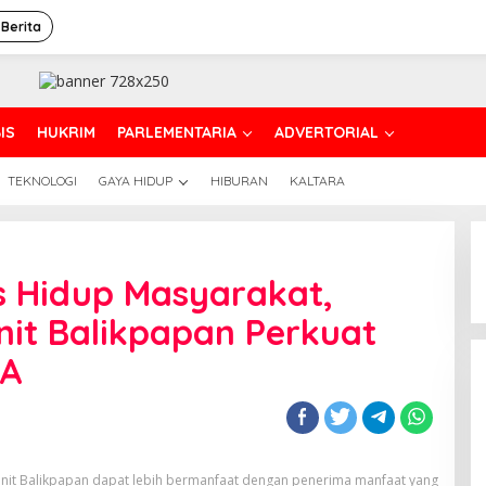
 Berita
IS
HUKRIM
PARLEMENTARIA
ADVERTORIAL
TEKNOLOGI
GAYA HIDUP
HIBURAN
KALTARA
s Hidup Masyarakat,
nit Balikpapan Perkuat
RA
nit Balikpapan dapat lebih bermanfaat dengan penerima manfaat yang