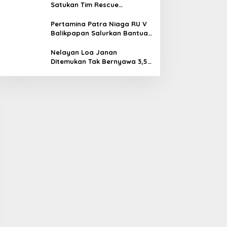
Satukan Tim Rescue
Indonesia dan Australia di
Balikpapan
Pertamina Patra Niaga RU V
Balikpapan Salurkan Bantuan
Pendidikan bagi Anak Ring-1
Kilang
Nelayan Loa Janan
Ditemukan Tak Bernyawa 3,5
Kilometer dari Lokasi
Kejadian di Sungai Mahakam