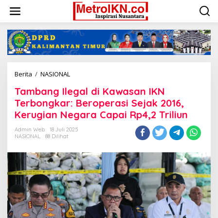
Lewati
ke
konten
Tambang
Berita
/
NASIONAL
Ilegal
Tambang Ilegal di Kawasan IKN
di
Kawasan
Terbongkar: Beroperasi Sejak 2016,
IKN
Kerugian Negara Capai Rp4,2 Triliun
Terbongkar:
Beroperasi
Admin Web
18 Juli 2025
Sejak
NASIONAL
88 Dilihat
2016,
Kerugian
Negara
Capai
Rp4,2
Triliun