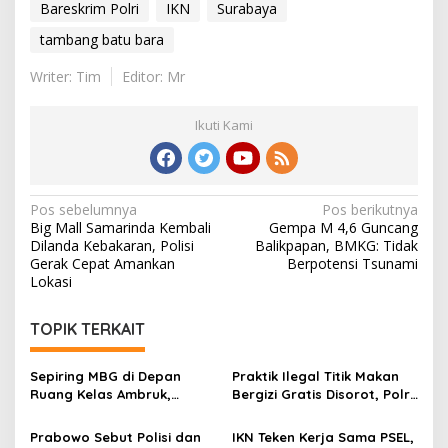
Bareskrim Polri
IKN
Surabaya
tambang batu bara
Writer: Tim
Editor: Mr
Ikuti Kami
Navigasi
Pos sebelumnya
Pos berikutnya
Big Mall Samarinda Kembali
Gempa M 4,6 Guncang
pos
Dilanda Kebakaran, Polisi
Balikpapan, BMKG: Tidak
Gerak Cepat Amankan
Berpotensi Tsunami
Lokasi
TOPIK TERKAIT
Sepiring MBG di Depan
Praktik Ilegal Titik Makan
Ruang Kelas Ambruk,
Bergizi Gratis Disorot, Polri
Potret Tantangan
Buka Ruang Pengaduan
Pendidikan di Grobogan
Prabowo Sebut Polisi dan
IKN Teken Kerja Sama PSEL,