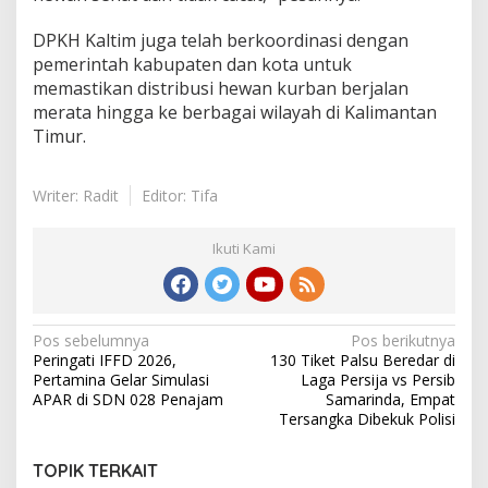
DPKH Kaltim juga telah berkoordinasi dengan
pemerintah kabupaten dan kota untuk
memastikan distribusi hewan kurban berjalan
merata hingga ke berbagai wilayah di Kalimantan
Timur.
Writer: Radit
Editor: Tifa
Ikuti Kami
Navigasi
Pos sebelumnya
Pos berikutnya
Peringati IFFD 2026,
130 Tiket Palsu Beredar di
pos
Pertamina Gelar Simulasi
Laga Persija vs Persib
APAR di SDN 028 Penajam
Samarinda, Empat
Tersangka Dibekuk Polisi
TOPIK TERKAIT