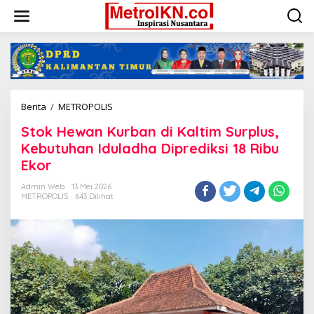
Lewati
ke
konten
Stok
Berita
/
METROPOLIS
Hewan
Stok Hewan Kurban di Kaltim Surplus,
Kurban
di
Kebutuhan Iduladha Diprediksi 18 Ribu
Kaltim
Ekor
Surplus,
Kebutuhan
Admin Web
13 Mei 2026
Iduladha
METROPOLIS
643 Dilihat
Diprediksi
18
Ribu
Ekor