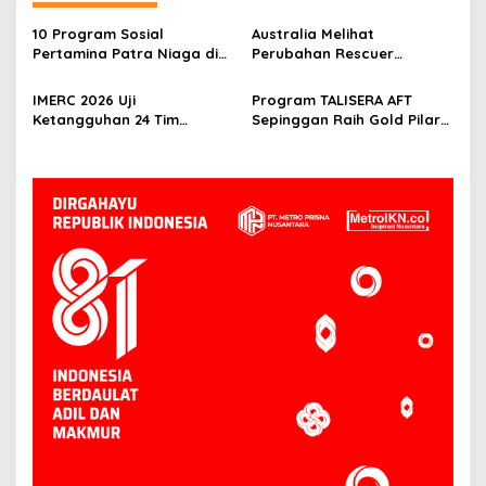
10 Program Sosial
Australia Melihat
Pertamina Patra Niaga di
Perubahan Rescuer
Kalimantan Diguyur
Indonesia Setelah Dua
Penghargaan ISRA 2026
Tahun IMERC
IMERC 2026 Uji
Program TALISERA AFT
Ketangguhan 24 Tim
Sepinggan Raih Gold Pilar
Rescue, AYAXX: Kompetensi
Lingkungan TJSL & CSR
Harus Ditopang Peralatan
Award 2026