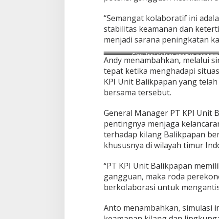
“Semangat kolaboratif ini ad
stabilitas keamanan dan keterti
menjadi sarana peningkatan kap
Simulasi dalam rangka pengaman
Andy menambahkan, melalui si
tepat ketika menghadapi situas
KPI Unit Balikpapan yang tela
bersama tersebut.
General Manager PT KPI Unit 
pentingnya menjaga kelancara
terhadap kilang Balikpapan be
khususnya di wilayah timur Ind
“PT KPI Unit Balikpapan memilik
gangguan, maka roda perekonom
berkolaborasi untuk mengantisi
Anto menambahkan, simulasi in
keamanan kilang dan lingkunga