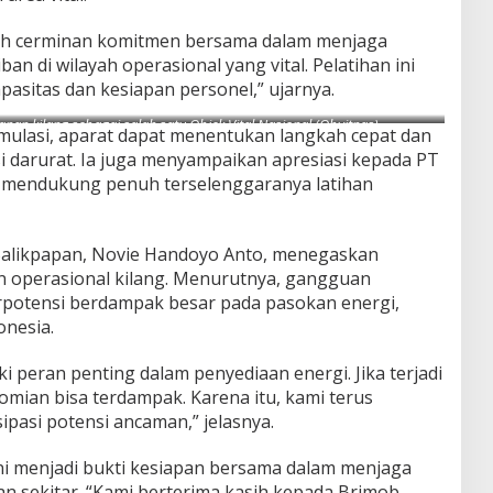
alah cerminan komitmen bersama dalam menjaga
ban di wilayah operasional yang vital. Pelatihan ini
asitas dan kesiapan personel,” ujarnya.
an kilang sebagai salah satu Objek Vital Nasional (Obvitnas)
.
mulasi, aparat dapat menentukan langkah cepat dan
i darurat. Ia juga menyampaikan apresiasi kepada PT
h mendukung penuh terselenggaranya latihan
Balikpapan, Novie Handoyo Anto, menegaskan
n operasional kilang. Menurutnya, gangguan
rpotensi berdampak besar pada pasokan energi,
onesia.
i peran penting dalam penyediaan energi. Jika terjadi
ian bisa terdampak. Karena itu, kami terus
pasi potensi ancaman,” jelasnya.
i menjadi bukti kesiapan bersama dalam menjaga
n sekitar. “Kami berterima kasih kepada Brimob