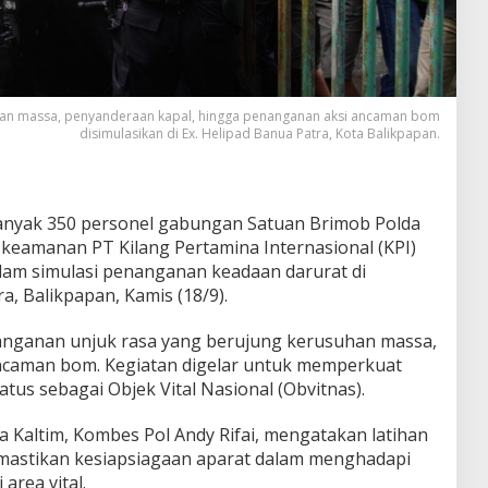
suhan massa, penyanderaan kapal, hingga penanganan aksi ancaman bom
disimulasikan di Ex. Helipad Banua Patra, Kota Balikpapan.
nyak 350 personel gabungan Satuan Brimob Polda
keamanan PT Kilang Pertamina Internasional (KPI)
alam simulasi penanganan keadaan darurat di
a, Balikpapan, Kamis (18/9).
nanganan unjuk rasa yang berujung kerusuhan massa,
ncaman bom. Kegiatan digelar untuk memperkuat
us sebagai Objek Vital Nasional (Obvitnas).
Kaltim, Kombes Pol Andy Rifai, mengatakan latihan
mastikan kesiapsiagaan aparat dalam menghadapi
rea vital.