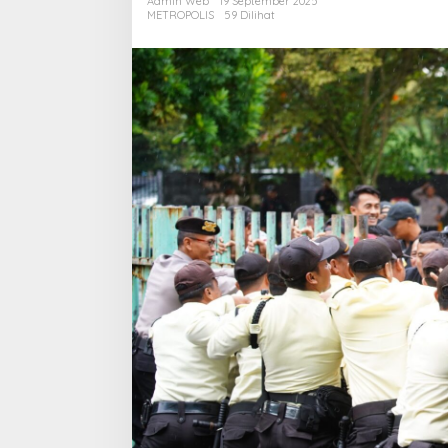
Admin Web
19 September 2025
Kaltim
METROPOLIS
59 Dilihat
dan
Security
PT
KPI
Unit
Balikpapan
Dilibatkan