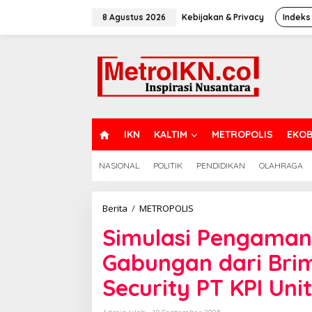
Lewati
ke
8 Agustus 2026
Kebijakan & Privacy
Indeks
konten
H
IKN
KALTIM
METROPOLIS
EKOB
O
M
NASIONAL
POLITIK
PENDIDIKAN
OLAHRAGA
E
Simulasi
Berita
/
METROPOLIS
Pengamanan
Simulasi Pengamana
Obvitnas,
350
Gabungan dari Bri
Personel
Gabungan
Security PT KPI Uni
dari
Brimob
Polda