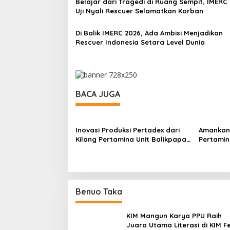
Belajar dari Tragedi di Ruang Sempit, IMERC
Uji Nyali Rescuer Selamatkan Korban
Di Balik IMERC 2026, Ada Ambisi Menjadikan
Rescuer Indonesia Setara Level Dunia
BACA JUGA
Inovasi Produksi Pertadex dari
Amankan 
Kilang Pertamina Unit Balikpapan
Pertamin
Dapat Golden Medal IPITEX 2026
Perkuat 
di Tailan
Obvitnas
Benuo Taka
KIM Mangun Karya PPU Raih
Juara Utama Literasi di KIM F