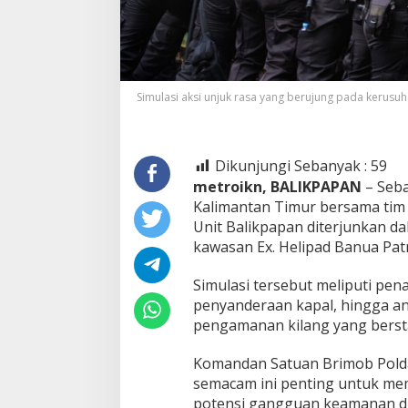
Simulasi aksi unjuk rasa yang berujung pada keru
Dikunjungi Sebanyak :
59
metroikn, BALIKPAPAN
– Seba
Kalimantan Timur bersama tim 
Unit Balikpapan diterjunkan d
kawasan Ex. Helipad Banua Patr
Simulasi tersebut meliputi pe
penyanderaan kapal, hingga a
pengamanan kilang yang berstat
Komandan Satuan Brimob Polda 
semacam ini penting untuk me
potensi gangguan keamanan di a