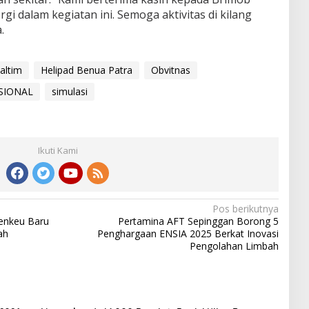
rgi dalam kegiatan ini. Semoga aktivitas di kilang
.
altim
Helipad Benua Patra
Obvitnas
SIONAL
simulasi
Ikuti Kami
Pos berikutnya
enkeu Baru
Pertamina AFT Sepinggan Borong 5
ah
Penghargaan ENSIA 2025 Berkat Inovasi
Pengolahan Limbah