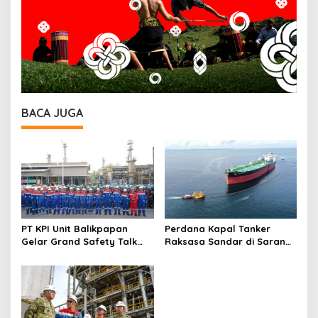
BACA JUGA
PT KPI Unit Balikpapan
Perdana Kapal Tanker
Gelar Grand Safety Talk
Raksasa Sandar di Sarana
Pemeliharaan Rutin
Tambat Baru Lawe-Lawe,
Balikpapan 2 dan Buka
Perkuat Kesiapan Pasokan
Bulan K3 2026
Minyak Mentah ke RDMP
Balikpapan