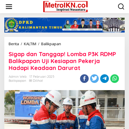
Lewati
ke
konten
Sigap
Berita
/
KALTIM
/
Balikpapan
dan
Sigap dan Tanggap! Lomba P3K RDMP
Tanggap!
Lomba
Balikpapan Uji Kesiapan Pekerja
P3K
Hadapi Keadaan Darurat
RDMP
Balikpapan
Admin Web
17 Februari 2025
Uji
Balikpapan
88 Dilihat
Kesiapan
Pekerja
Hadapi
Keadaan
Darurat