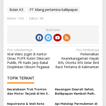
Bulan K3
PT Kilang pertamina balikpapan
Writer: Tim
Editor: Mr
Ikuti Kami
Navigasi
Pos sebelumnya
Pos berikutnya
Viral Video Joget di Kantor
Perkenalkan
pos
Dinas PUPR Kutim Dikecam
Keanekaragaman Hayati
Publik, Plt Kadis Janji Bakal
IKN, Otorita IKN Gelar Bird
Disiplinkan Oknum Pegawai
Race Pertama di Kalimantan
TOPIK TERKAIT
Kecelakaan Truk Tronton
Keuangan Daerah Sehat,
dan Motor Terjadi di Km 5
Balikpapan Kembali Raih
Balikpapan, Dua Orang
Opini WTP dari BPK
Jadi Korban
Kapolresta & Wali Kota
Api Melalap Permukiman di