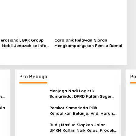
erasional, BKK Group
Cara Unik Relawan Gibran
 Mobil Jenazah ke Info
Mengkampanyekan Pemilu Damai
 Balikpapan
Pro Bebaya
Pa
Menjaga Nadi Logistik
est
Samarinda, DPRD Kaltim Segera
e
Tinjau Jembatan Mahulu
ola
Pemkot Samarinda Pilih
Kendalikan Belanja, Andi Harun:
Jaga APBD Lebih Penting
daripada Berutang
Rudy Mas’ud Siapkan Jalan
UMKM Kaltim Naik Kelas, Produk
Lokal Bidik Hotel hingga