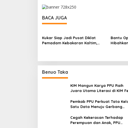
BACA JUGA
Kukar Siap Jadi Pusat Diklat
Bantu Op
Pemadam Kebakaran Kaltim,
Hibahkan
Petugas Tak Perlu Lagi ke
Bencana
Jakarta
Benuo Taka
KIM Mangun Karya PPU Raih
Juara Utama Literasi di KIM F
2025, Angkat Budaya Paser k
Panggung Nasional
Pemkab PPU Perkuat Tata Kel
Satu Data Menuju Gerbang
Nusantara yang Terpadu
Cegah Kekerasan Terhadap
Perempuan dan Anak, PPU
Perkuat Sinergi Lintas Sektor