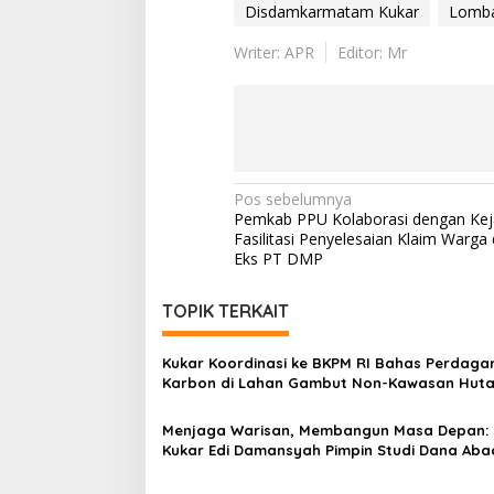
Disdamkarmatam Kukar
Lomba
Writer: APR
Editor: Mr
Navigasi
Pos sebelumnya
Pemkab PPU Kolaborasi dengan Kej
pos
Fasilitasi Penyelesaian Klaim Warga
Eks PT DMP
TOPIK TERKAIT
Kukar Koordinasi ke BKPM RI Bahas Perdag
Karbon di Lahan Gambut Non-Kawasan Hut
Menjaga Warisan, Membangun Masa Depan: 
Kukar Edi Damansyah Pimpin Studi Dana Aba
Daerah ke Bojonegoro