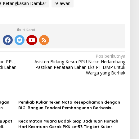
 Ketangkasan Damkar
relawan
Ikuti Kami
Pos berikutnya
ari PPU,
Asisten Bidang Kesra PPU Nicko Herlambang
 di Lahan
Pastikan Penataan Lahan Eks PT DMP untuk
Warga yang Berhak
angan
Pemkab Kukar Teken Nota Kesepahaman dengan
an
BIG: Bangun Fondasi Pembangunan Berbasis
Geospasial
Bupati
Kecamatan Muara Badak Siap Jadi Tuan Rumah
di
Hari Kesatuan Gerak PKK ke-53 Tingkat Kukar