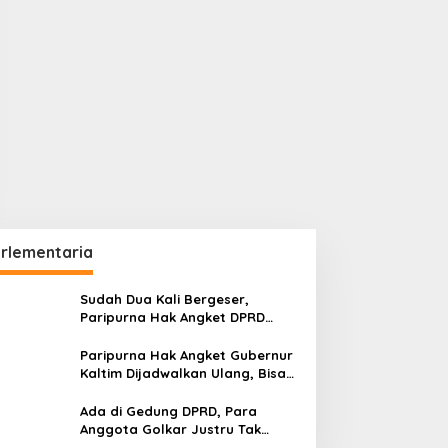
rlementaria
Sudah Dua Kali Bergeser,
Paripurna Hak Angket DPRD
Kaltim Belum Juga Digelar
Paripurna Hak Angket Gubernur
Kaltim Dijadwalkan Ulang, Bisa
Digelar Hingga Tiga Kali Sidang
Ada di Gedung DPRD, Para
Anggota Golkar Justru Tak
Hadiri Paripurna Hak Angket