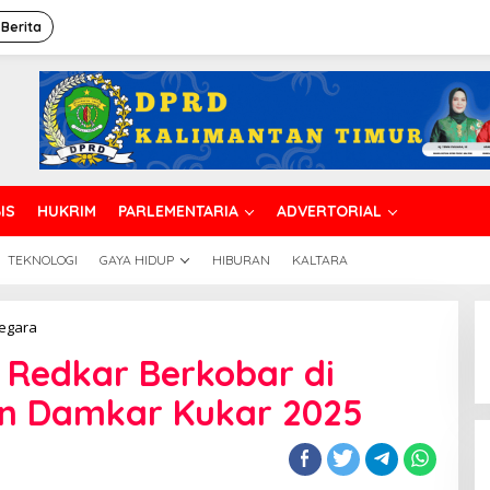
 Berita
IS
HUKRIM
PARLEMENTARIA
ADVERTORIAL
TEKNOLOGI
GAYA HIDUP
HIBURAN
KALTARA
Semangat
negara
Relawan
Redkar Berkobar di
Redkar
Berkobar
n Damkar Kukar 2025
di
Lomba
Ketangkasan
Damkar
Kukar