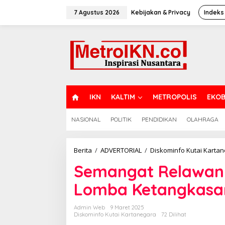
Lewati
ke
7 Agustus 2026
Kebijakan & Privacy
Indeks
konten
H
IKN
KALTIM
METROPOLIS
EKOB
O
M
NASIONAL
POLITIK
PENDIDIKAN
OLAHRAGA
E
Berita
/
ADVERTORIAL
/
Diskominfo Kutai Karta
Semangat Relawan 
Lomba Ketangkasa
Admin Web
9 Maret 2025
Diskominfo Kutai Kartanegara
72 Dilihat