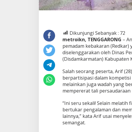
Dikunjungi Sebanyak :
72
metroikn, TENGGARONG
– An
pemadam kebakaran (Redkar) 
diselenggarakan oleh Dinas 
(Disdamkarmatan) Kabupaten Ku
Salah seorang peserta, Arif (
berpartisipasi dalam kompetisi 
melainkan juga wadah yang b
mempererat tali persaudaraan 
“Ini seru sekali! Selain melatih
bertukar pengalaman dan mem
lainnya,” kata Arif usai menye
semangat.