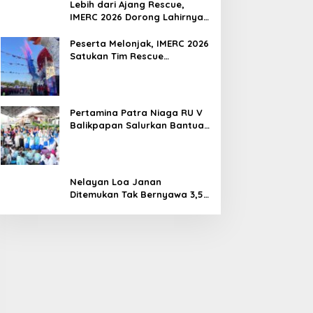
Lebih dari Ajang Rescue,
IMERC 2026 Dorong Lahirnya
Penyelamat Kompeten untuk
Indonesia
Peserta Melonjak, IMERC 2026
Satukan Tim Rescue
Indonesia dan Australia di
Balikpapan
Pertamina Patra Niaga RU V
Balikpapan Salurkan Bantuan
Pendidikan bagi Anak Ring-1
Kilang
Nelayan Loa Janan
Ditemukan Tak Bernyawa 3,5
Kilometer dari Lokasi
Kejadian di Sungai Mahakam