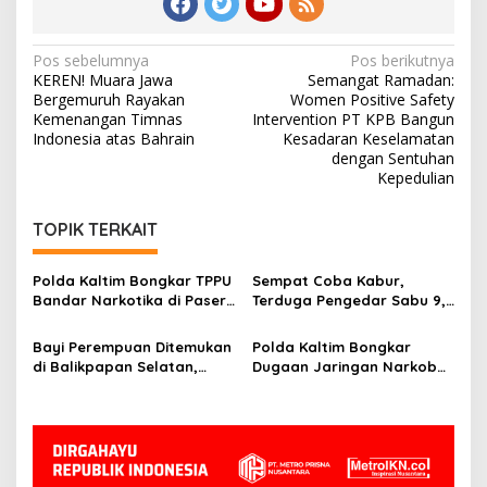
Navigasi
Pos sebelumnya
Pos berikutnya
KEREN! Muara Jawa
Semangat Ramadan:
pos
Bergemuruh Rayakan
Women Positive Safety
Kemenangan Timnas
Intervention PT KPB Bangun
Indonesia atas Bahrain
Kesadaran Keselamatan
dengan Sentuhan
Kepedulian
TOPIK TERKAIT
Polda Kaltim Bongkar TPPU
Sempat Coba Kabur,
Bandar Narkotika di Paser,
Terduga Pengedar Sabu 9,9
Sita Uang Rp1 Miliar dan
Gram Ditangkap Polisi di
Aset 13 Hektare
Kutai Timur
Bayi Perempuan Ditemukan
Polda Kaltim Bongkar
di Balikpapan Selatan,
Dugaan Jaringan Narkoba
Polisi Telusuri CCTV dan
Malaysia, Sita 5,4 Liter
Saksi
Cairan Positif
Metamfetamin