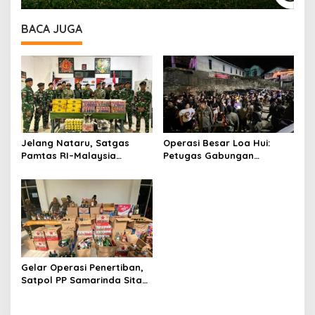
BACA JUGA
Jelang Nataru, Satgas
Operasi Besar Loa Hui:
Pamtas RI–Malaysia
Petugas Gabungan
Amankan Ratusan Kaleng
Tertibkan THM Ilegal, Miras
Miras Ilegal
dan Ratusan Orang
Diamankan
Gelar Operasi Penertiban,
Satpol PP Samarinda Sita
710 Botol Miras Ilegal di
Loa Janan Ilir