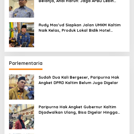
Belanja, Andi Harun: Jaga APBD Lebih
Penting daripada Berutang
Rudy Mas’ud Siapkan Jalan UMKM Kaltim
Naik Kelas, Produk Lokal Bidik Hotel
hingga Bandara
Parlementaria
Sudah Dua Kali Bergeser, Paripurna Hak
Angket DPRD Kaltim Belum Juga Digelar
Paripurna Hak Angket Gubernur Kaltim
Dijadwalkan Ulang, Bisa Digelar Hingga
Tiga Kali Sidang