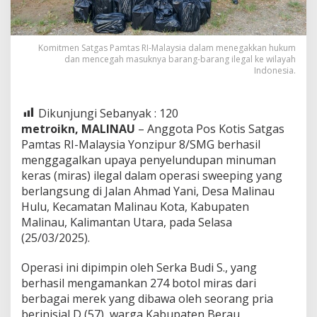
Komitmen Satgas Pamtas RI-Malaysia dalam menegakkan hukum
dan mencegah masuknya barang-barang ilegal ke wilayah
Indonesia.
Dikunjungi Sebanyak :
120
metroikn, MALINAU
– Anggota Pos Kotis Satgas
Pamtas RI-Malaysia Yonzipur 8/SMG berhasil
menggagalkan upaya penyelundupan minuman
keras (miras) ilegal dalam operasi sweeping yang
berlangsung di Jalan Ahmad Yani, Desa Malinau
Hulu, Kecamatan Malinau Kota, Kabupaten
Malinau, Kalimantan Utara, pada Selasa
(25/03/2025).
Operasi ini dipimpin oleh Serka Budi S., yang
berhasil mengamankan 274 botol miras dari
berbagai merek yang dibawa oleh seorang pria
berinisial D (57), warga Kabupaten Berau,