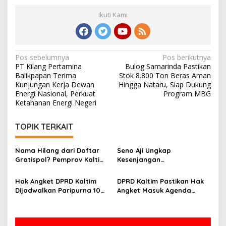
Ikuti Kami
Navigasi
Pos sebelumnya
Pos berikutnya
PT Kilang Pertamina
Bulog Samarinda Pastikan
pos
Balikpapan Terima
Stok 8.800 Ton Beras Aman
Kunjungan Kerja Dewan
Hingga Nataru, Siap Dukung
Energi Nasional, Perkuat
Program MBG
Ketahanan Energi Negeri
TOPIK TERKAIT
Nama Hilang dari Daftar
Seno Aji Ungkap
Gratispol? Pemprov Kaltim
Kesenjangan
Sebut Belum Berstatus
Kesejahteraan di Kaltim, Ini
Penerima
Fokus Pembangunan ke
Hak Angket DPRD Kaltim
DPRD Kaltim Pastikan Hak
Depan
Dijadwalkan Paripurna 10
Angket Masuk Agenda
Juni, Hasanuddin: Semua
Paripurna 10 Juni
Sesuai Mekanisme