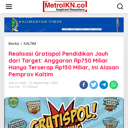
Lewati
ke
konten
Realisasi
Berita
/
KALTIM
Gratispol
Realisasi Gratispol Pendidikan Jauh
Pendidikan
Jauh
dari Target: Anggaran Rp750 Miliar
dari
Hanya Terserap Rp150 Miliar, Ini Alasan
Target:
Pemprov Kaltim
Anggaran
Rp750
Admin Web
22 September 2025
Miliar
KALTIM
171 Dilihat
Hanya
Terserap
Rp150
Miliar,
Ini
Alasan
Pemprov
Kaltim