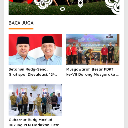
BACA JUGA
Setahun Rudy–Seno,
Musyawarah Besar PDKT
Gratispol Dievaluasi, 124
ke-VII Dorong Masyarakat
Ribu Mahasiswa
Adat Jadi Aktor
Ditargetkan Terbantu
Pembangunan IKN
Gubernur Rudy Mas’ud
Dukung PLN Hadirkan Listrik