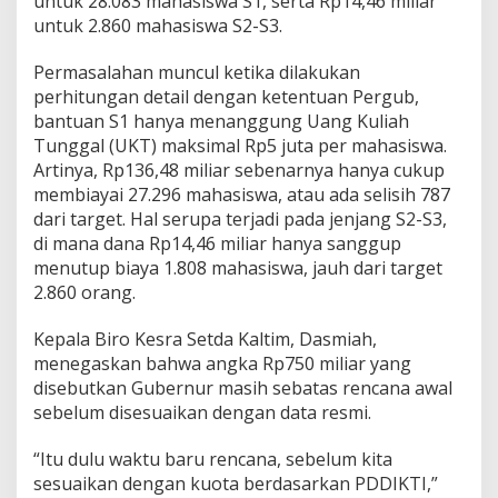
untuk 28.083 mahasiswa S1, serta Rp14,46 miliar
untuk 2.860 mahasiswa S2-S3.
Permasalahan muncul ketika dilakukan
perhitungan detail dengan ketentuan Pergub,
bantuan S1 hanya menanggung Uang Kuliah
Tunggal (UKT) maksimal Rp5 juta per mahasiswa.
Artinya, Rp136,48 miliar sebenarnya hanya cukup
membiayai 27.296 mahasiswa, atau ada selisih 787
dari target. Hal serupa terjadi pada jenjang S2-S3,
di mana dana Rp14,46 miliar hanya sanggup
menutup biaya 1.808 mahasiswa, jauh dari target
2.860 orang.
Kepala Biro Kesra Setda Kaltim, Dasmiah,
menegaskan bahwa angka Rp750 miliar yang
disebutkan Gubernur masih sebatas rencana awal
sebelum disesuaikan dengan data resmi.
“Itu dulu waktu baru rencana, sebelum kita
sesuaikan dengan kuota berdasarkan PDDIKTI,”