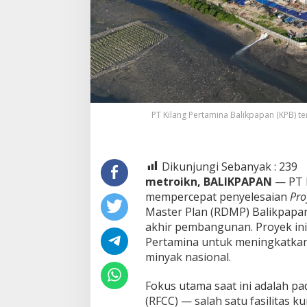
PT Kilang Pertamina Balikpapan (KPB) t
Dikunjungi Sebanyak :
239
metroikn, BALIKPAPAN
— PT K
mempercepat penyelesaian
Pro
Master Plan (RDMP) Balikpapan
akhir pembangunan. Proyek ini
Pertamina untuk meningkatkan 
minyak nasional.
Fokus utama saat ini adalah pad
(RFCC) — salah satu fasilitas 