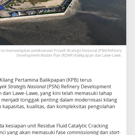
erus memantapkan pelaksanaan Proyek Strategis Nasional (PSN) Refinery
Development Master Plan (RDMP) Balikpapan dan Lawe-Lawe.
ilang Pertamina Balikpapan (KPB) terus
yek Strategis Nasional
(PSN) Refinery Development
 dan Lawe-Lawe, yang kini telah memasuki tahap
 menjadi tonggak penting dalam modernisasi kilang
kapasitas, kualitas, dan kompleksitas pengolahan
a kesiapan unit Residue Fluid Catalytic Cracking
kunci yang akan memasuki fase
commissioning
dan
start-