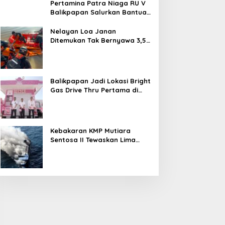
Pertamina Patra Niaga RU V
Balikpapan Salurkan Bantuan
Pendidikan bagi Anak Ring-1
Kilang
Nelayan Loa Janan
Ditemukan Tak Bernyawa 3,5
Kilometer dari Lokasi
Kejadian di Sungai Mahakam
Balikpapan Jadi Lokasi Bright
Gas Drive Thru Pertama di
Indonesia
Kebakaran KMP Mutiara
Sentosa II Tewaskan Lima
Orang, Pemerintah Pastikan
Penyebab Diusut