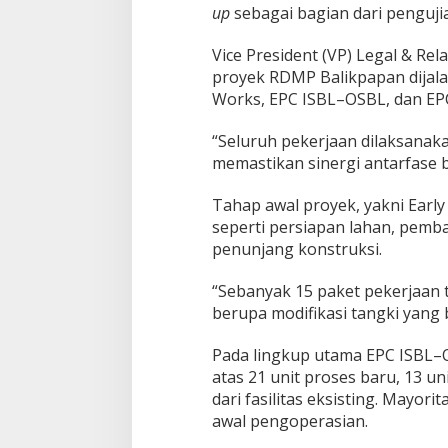
up
sebagai bagian dari pengujia
Vice President (VP) Legal & Re
proyek RDMP Balikpapan dijalan
Works, EPC ISBL–OSBL, dan EP
“Seluruh pekerjaan dilaksanaka
memastikan sinergi antarfase be
Tahap awal proyek, yakni Earl
seperti persiapan lahan, pemban
penunjang konstruksi.
“Sebanyak 15 paket pekerjaan t
berupa modifikasi tangki yang 
Pada lingkup utama EPC ISBL–O
atas 21 unit proses baru, 13 uni
dari fasilitas eksisting. Mayori
awal pengoperasian.