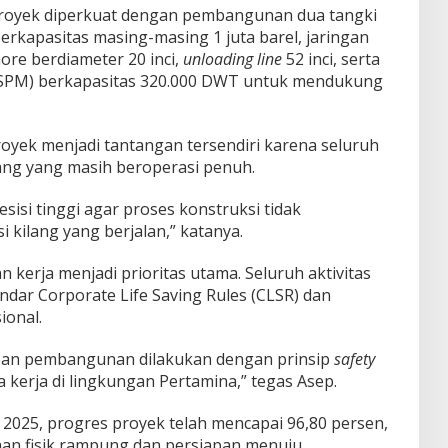
 proyek diperkuat dengan pembangunan dua tangki
kapasitas masing-masing 1 juta barel, jaringan
re berdiameter 20 inci,
unloading line
52 inci, serta
g (SPM) berkapasitas 320.000 DWT untuk mendukung
oyek menjadi tantangan tersendiri karena seluruh
lang yang masih beroperasi penuh.
sisi tinggi agar proses konstruksi tidak
kilang yang berjalan,” katanya.
n kerja menjadi prioritas utama. Seluruh aktivitas
ndar Corporate Life Saving Rules (CLSR) dan
ional.
pan pembangunan dilakukan dengan prinsip
safety
a kerja di lingkungan Pertamina,” tegas Asep.
2025, progres proyek telah mencapai 96,80 persen,
aan fisik rampung dan persiapan menuju