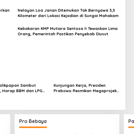
urkan
Nelayan Loa Janan Ditemukan Tak Bernyawa 3,5
Kilometer dari Lokasi Kejadian di Sungai Mahakam
Kebakaran KMP Mutiara Sentosa II Tewaskan Lima
Orang, Pemerintah Pastikan Penyebab Diusut
alikpapan Sambut
Kunjungan Kerja, Presiden
, Harap BBM dan LPG
Prabowo Resmikan Megaprojek
rjangkau
Kilang Pertamina di Balikpapan
Senilai Rp126 Triliun
Pro Bebaya
Pa