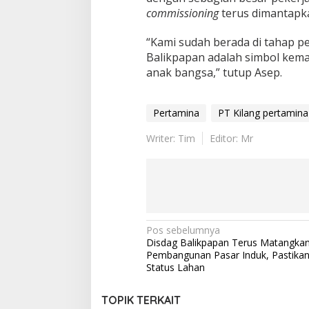
commissioning
terus dimantapk
“Kami sudah berada di tahap p
Balikpapan adalah simbol kema
anak bangsa,” tutup Asep.
Pertamina
PT Kilang pertamina
Writer: Tim
Editor: Mr
Navigasi
Pos sebelumnya
Disdag Balikpapan Terus Matangka
pos
Pembangunan Pasar Induk, Pastikan
Status Lahan
TOPIK TERKAIT