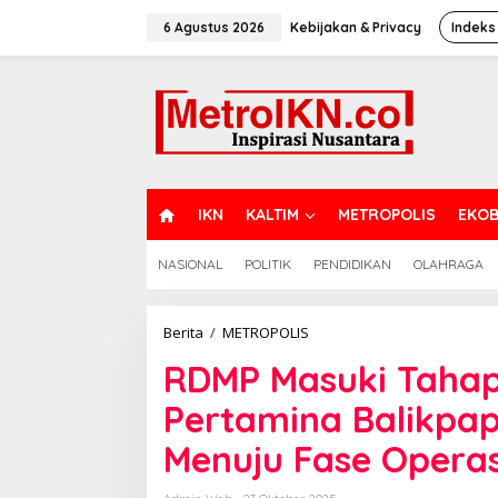
Lewati
ke
6 Agustus 2026
Kebijakan & Privacy
Indeks
konten
H
IKN
KALTIM
METROPOLIS
EKOB
O
M
NASIONAL
POLITIK
PENDIDIKAN
OLAHRAGA
E
RDMP
Berita
/
METROPOLIS
Masuki
RDMP Masuki Tahap 
Tahap
Akhir:
Pertamina Balikpa
PT
Kilang
Menuju Fase Operas
Pertamina
Balikpapan
Mantapkan