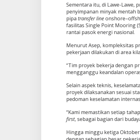
Sementara itu, di Lawe-Lawe,
penyimpanan minyak mentah ber
pipa
transfer line
onshore–offsho
fasilitas Single Point Moorin
rantai pasok energi nasional.
Menurut Asep, kompleksitas pr
pekerjaan dilakukan di area ki
“Tim proyek bekerja dengan pre
mengganggu keandalan operasi 
Selain aspek teknis, keselamata
proyek dilaksanakan sesuai sta
pedoman keselamatan internas
“Kami memastikan setiap taha
first
, sebagai bagian dari buday
Hingga minggu ketiga Oktober 
dengan sebagian besar pekerj