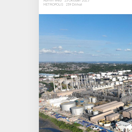
Admin Web
23 Oktober 2025
Kesiapan
METROPOLIS
239 Dilihat
Menuju
Fase
Operasi