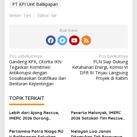
PT KPI Unit Balikpapan
Writer: Tim
Editor: Mr
Ikuti Kami
Navigasi
Pos sebelumnya
Pos berikutnya
Gandeng KPK, Otorita IKN
PLN Siap Dukung
pos
Tegaskan Komitmen
Ketahanan Energi, Komisi VI
Antikorupsi dengan
DPR RI Tinjau Langsung
Sosialisasikan Gratifikasi dan
Proyek di Kaltim
Benturan Kepentingan
TOPIK TERKAIT
Lebih dari Ajang Rescue,
Peserta Melonjak, IMERC
IMERC 2026 Dorong
2026 Satukan Tim Rescue
Lahirnya Penyelamat
Indonesia dan Australia di
Kompeten untuk Indonesia
Balikpapan
Pertamina Patra Niaga RU
Nelayan Loa Janan
V Balikpapan Salurkan
Ditemukan Tak Bernyawa