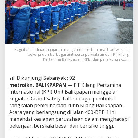
Kegiatan ini dihadiri jajaran manajemen, section head, perwakilan
pekerja dari berbagai unit, serta perwakilan dari PT Kilang
Pertamina Balikpapan (KPB) dan para kontraktor.
Dikunjungi Sebanyak :
92
metroikn, BALIKPAPAN
— PT Kilang Pertamina
Internasional (KPI) Unit Balikpapan menggelar
kegiatan Grand Safety Talk sebagai pembuka
rangkaian pemeliharaan rutin Kilang Balikpapan I.
Acara yang berlangsung di Jalan 400-BPP 1 ini
menandai kesiapan perusahaan dalam menghadapi
pekerjaan berskala besar dan berisiko tinggi.