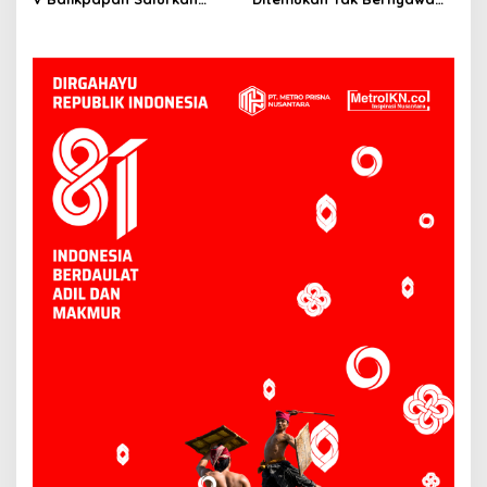
Bantuan Pendidikan bagi
3,5 Kilometer dari Lokasi
Anak Ring-1 Kilang
Kejadian di Sungai
Mahakam