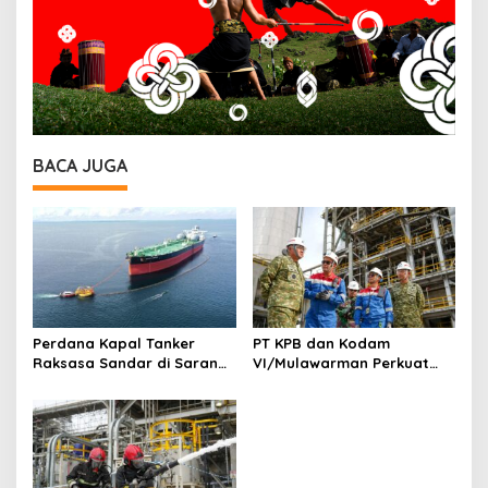
BACA JUGA
Perdana Kapal Tanker
PT KPB dan Kodam
Raksasa Sandar di Sarana
VI/Mulawarman Perkuat
Tambat Baru Lawe-Lawe,
Sinergi Pengamanan Kilang
Perkuat Kesiapan Pasokan
Sebagai Objek Vital
Minyak Mentah ke RDMP
Nasional
Balikpapan