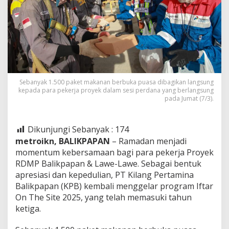
Sebanyak 1.500 paket makanan berbuka puasa dibagikan langsung
kepada para pekerja proyek dalam sesi perdana yang berlangsung
pada Jumat (7/3).
Dikunjungi Sebanyak :
174
metroikn, BALIKPAPAN
– Ramadan menjadi
momentum kebersamaan bagi para pekerja Proyek
RDMP Balikpapan & Lawe-Lawe. Sebagai bentuk
apresiasi dan kepedulian, PT Kilang Pertamina
Balikpapan (KPB) kembali menggelar program Iftar
On The Site 2025, yang telah memasuki tahun
ketiga.