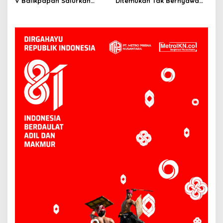
V Balikpapan Salurkan
Ditemukan Tak Bernyawa
Bantuan Pendidikan bagi
3,5 Kilometer dari Lokasi
Anak Ring-1 Kilang
Kejadian di Sungai
Mahakam