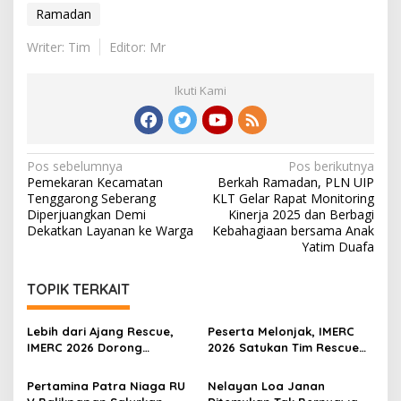
Ramadan
Writer: Tim
Editor: Mr
Ikuti Kami
Navigasi
Pos sebelumnya
Pos berikutnya
Pemekaran Kecamatan
Berkah Ramadan, PLN UIP
pos
Tenggarong Seberang
KLT Gelar Rapat Monitoring
Diperjuangkan Demi
Kinerja 2025 dan Berbagi
Dekatkan Layanan ke Warga
Kebahagiaan bersama Anak
Yatim Duafa
TOPIK TERKAIT
Lebih dari Ajang Rescue,
Peserta Melonjak, IMERC
IMERC 2026 Dorong
2026 Satukan Tim Rescue
Lahirnya Penyelamat
Indonesia dan Australia di
Kompeten untuk Indonesia
Balikpapan
Pertamina Patra Niaga RU
Nelayan Loa Janan