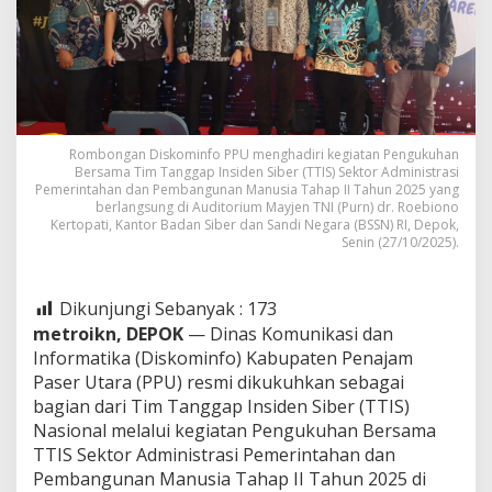
Rombongan Diskominfo PPU menghadiri kegiatan Pengukuhan
Bersama Tim Tanggap Insiden Siber (TTIS) Sektor Administrasi
Pemerintahan dan Pembangunan Manusia Tahap II Tahun 2025 yang
berlangsung di Auditorium Mayjen TNI (Purn) dr. Roebiono
Kertopati, Kantor Badan Siber dan Sandi Negara (BSSN) RI, Depok,
Senin (27/10/2025).
Dikunjungi Sebanyak :
173
metroikn, DEPOK
— Dinas Komunikasi dan
Informatika (Diskominfo) Kabupaten Penajam
Paser Utara (PPU) resmi dikukuhkan sebagai
bagian dari Tim Tanggap Insiden Siber (TTIS)
Nasional melalui kegiatan Pengukuhan Bersama
TTIS Sektor Administrasi Pemerintahan dan
Pembangunan Manusia Tahap II Tahun 2025 di