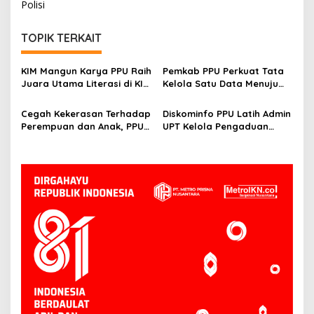
Polisi
TOPIK TERKAIT
KIM Mangun Karya PPU Raih
Pemkab PPU Perkuat Tata
Juara Utama Literasi di KIM
Kelola Satu Data Menuju
Fest 2025, Angkat Budaya
Gerbang Nusantara yang
Paser ke Panggung
Terpadu
Cegah Kekerasan Terhadap
Diskominfo PPU Latih Admin
Nasional
Perempuan dan Anak, PPU
UPT Kelola Pengaduan
Perkuat Sinergi Lintas
Melalui SP4N-LAPOR
Sektor