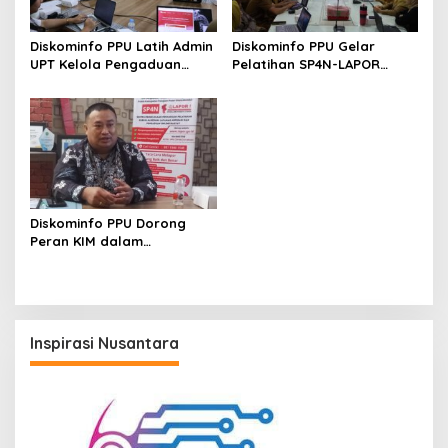
Diskominfo PPU Latih Admin
Diskominfo PPU Gelar
UPT Kelola Pengaduan
Pelatihan SP4N-LAPOR
Melalui SP4N-LAPOR
untuk Perkuat
Responsivitas Pelayanan
Publik
Diskominfo PPU Dorong
Peran KIM dalam
Membangun Citra Positif
Desa dan Promosi UMKM
Inspirasi Nusantara