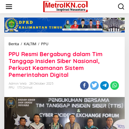
Lewati
ke
konten
PPU
Berita
/
KALTIM
/
PPU
Resmi
PPU Resmi Bergabung dalam Tim
Bergabung
dalam
Tanggap Insiden Siber Nasional,
Tim
Perkuat Keamanan Sistem
Tanggap
Pemerintahan Digital
Insiden
Siber
Admin Web
28 Oktober 2025
Nasional,
PPU
173 Dilihat
Perkuat
Keamanan
Sistem
Pemerintahan
Digital