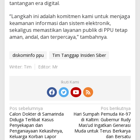
tantangan era digital.
“Langkah ini adalah komitmen kami untuk menjaga
keamanan informasi dan sistem elektronik,
sekaligus memastikan layanan publik di PPU tetap
aman, andal, dan terpercaya,” tambahnya.
diskominfo ppu
Tim Tanggap Insiden Siber
Writer: Tim
Editor: Mr
Ikuti Kami
Navigasi
Pos sebelumnya
Pos berikutnya
Calon Dokter di Samarinda
Hari Sumpah Pemuda Ke-97
pos
Diduga Terlibat Kasus
di Kaltim: Gubernur Rudy
Penyekapan dan
Mas’ud Ingatkan Generasi
Penganiayaan Kekasihnya,
Muda untuk Terus Berkarya
Keluarga Korban Lapor
dan Bersatu