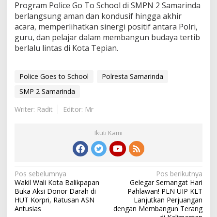
Program Police Go To School di SMPN 2 Samarinda
berlangsung aman dan kondusif hingga akhir
acara, memperlihatkan sinergi positif antara Polri,
guru, dan pelajar dalam membangun budaya tertib
berlalu lintas di Kota Tepian.
Police Goes to School
Polresta Samarinda
SMP 2 Samarinda
Writer: Radit
Editor: Mr
Ikuti Kami
Navigasi
Pos sebelumnya
Pos berikutnya
Wakil Wali Kota Balikpapan
Gelegar Semangat Hari
pos
Buka Aksi Donor Darah di
Pahlawan! PLN UIP KLT
HUT Korpri, Ratusan ASN
Lanjutkan Perjuangan
Antusias
dengan Membangun Terang