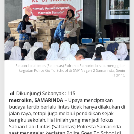
Satuan Lalu Lintas (Satlantas) Polresta Samarinda saat menggelar
kegiatan Police Go To School di SMP Negeri 2 Samarinda, Senin
(10/11).
Dikunjungi Sebanyak :
115
metroikn, SAMARINDA –
Upaya menciptakan
budaya tertib berlalu lintas tidak hanya dilakukan di
jalan raya, tetapi juga melalui pendidikan sejak
bangku sekolah. Hal inilah yang menjadi fokus
Satuan Lalu Lintas (Satlantas) Polresta Samarinda
saat menggelar kegiatan Police Goes To School di