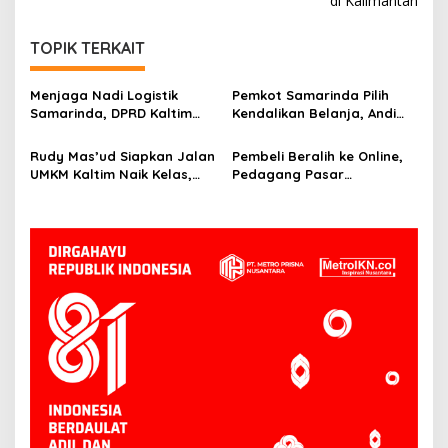
di Kalimantan
TOPIK TERKAIT
Menjaga Nadi Logistik
Pemkot Samarinda Pilih
Samarinda, DPRD Kaltim
Kendalikan Belanja, Andi
Segera Tinjau Jembatan
Harun: Jaga APBD Lebih
Mahulu
Penting daripada Berutang
Rudy Mas’ud Siapkan Jalan
Pembeli Beralih ke Online,
UMKM Kaltim Naik Kelas,
Pedagang Pasar
Produk Lokal Bidik Hotel
Tradisional Samarinda Kian
hingga Bandara
Tertekan