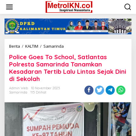
Lewati
ke
konten
Police
Berita
/
KALTIM
/
Samarinda
Goes
Police Goes To School, Satlantas
To
School,
Polresta Samarinda Tanamkan
Satlantas
Kesadaran Tertib Lalu Lintas Sejak Dini
Polresta
di Sekolah
Samarinda
Tanamkan
Admin Web
10 November 2025
Kesadaran
Samarinda
115 Dilihat
Tertib
Lalu
Lintas
Sejak
Dini
di
Sekolah