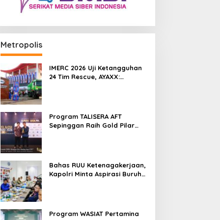
Metropolis
IMERC 2026 Uji Ketangguhan
24 Tim Rescue, AYAXX:
Kompetensi Harus Ditopang
Peralatan
Program TALISERA AFT
Sepinggan Raih Gold Pilar
Lingkungan TJSL & CSR Award
2026
Bahas RUU Ketenagakerjaan,
Kapolri Minta Aspirasi Buruh
Dikawal Lewat Dialog
Program WASIAT Pertamina