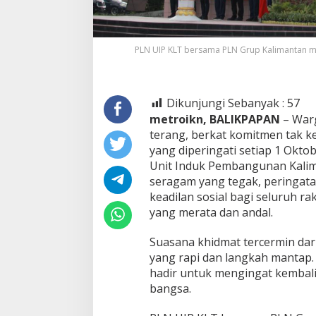
PLN UIP KLT bersama PLN Grup Kalimantan m
Dikunjungi Sebanyak :
57
metroikn, BALIKPAPAN
– Warg
terang, berkat komitmen tak kena
yang diperingati setiap 1 Okto
Unit Induk Pembangunan Kalima
seragam yang tegak, peringat
keadilan sosial bagi seluruh r
yang merata dan andal.
Suasana khidmat tercermin da
yang rapi dan langkah mantap.
hadir untuk mengingat kembali 
bangsa.