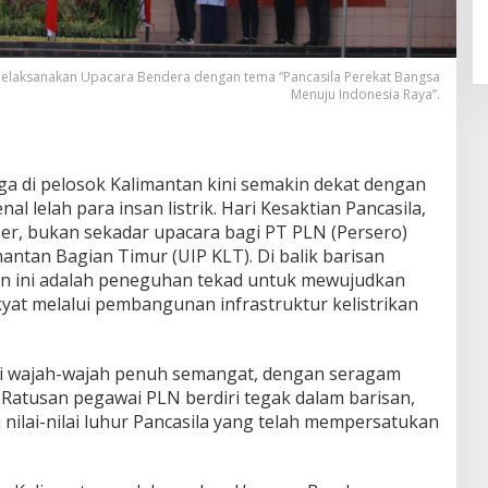
elaksanakan Upacara Bendera dengan tema “Pancasila Perekat Bangsa
Menuju Indonesia Raya”.
a di pelosok Kalimantan kini semakin dekat dengan
l lelah para insan listrik. Hari Kesaktian Pancasila,
ber, bukan sekadar upacara bagi PT PLN (Persero)
ntan Bagian Timur (UIP KLT). Di balik barisan
an ini adalah peneguhan tekad untuk mewujudkan
akyat melalui pembangunan infrastruktur kelistrikan
ri wajah-wajah penuh semangat, dengan seragam
 Ratusan pegawai PLN berdiri tegak dalam barisan,
nilai-nilai luhur Pancasila yang telah mempersatukan