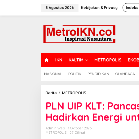
Lewati
ke
8 Agustus 2026
Kebijakan & Privacy
Indeks
konten
H
IKN
KALTIM
METROPOLIS
EKOB
O
M
NASIONAL
POLITIK
PENDIDIKAN
OLAHRAGA
E
PLN
Berita
/
METROPOLIS
UIP
PLN UIP KLT: Panc
KLT:
Pancasila
Hadirkan Energi un
Pengobar
Semangat
Hadirkan
Admin Web
1 Oktober 2025
Energi
METROPOLIS
57 Dilihat
untuk