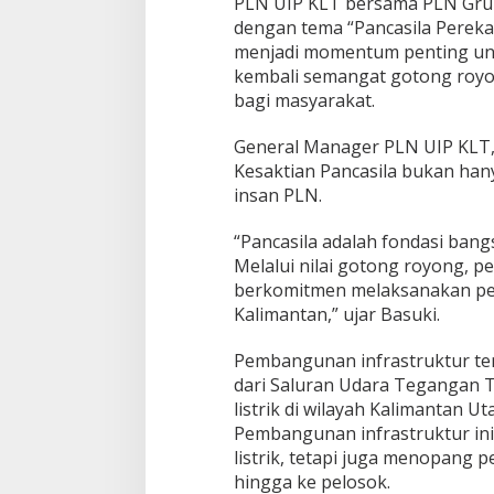
PLN UIP KLT bersama PLN Gru
dengan tema “Pancasila Pereka
menjadi momentum penting u
kembali semangat gotong royo
bagi masyarakat.
General Manager PLN UIP KLT
Kesaktian Pancasila bukan hany
insan PLN.
“Pancasila adalah fondasi ban
Melalui nilai gotong royong, pe
berkomitmen melaksanakan pem
Kalimantan,” ujar Basuki.
Pembangunan infrastruktur ter
dari Saluran Udara Tegangan T
listrik di wilayah Kalimantan U
Pembangunan infrastruktur in
listrik, tetapi juga menopang
hingga ke pelosok.