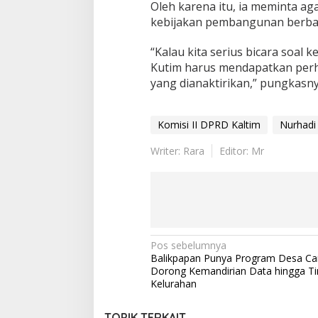
Oleh karena itu, ia meminta ag
kebijakan pembangunan berbasi
“Kalau kita serius bicara soal
Kutim harus mendapatkan perhat
yang dianaktirikan,” pungkasny
Komisi II DPRD Kaltim
Nurhadi
Writer: Rara
Editor: Mr
Navigasi
Pos sebelumnya
Balikpapan Punya Program Desa Can
pos
Dorong Kemandirian Data hingga Ti
Kelurahan
TOPIK TERKAIT