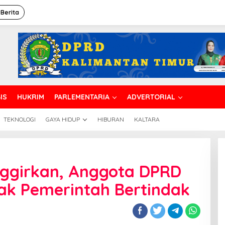
 Berita
IS
HUKRIM
PARLEMENTARIA
ADVERTORIAL
TEKNOLOGI
GAYA HIDUP
HIBURAN
KALTARA
inggirkan, Anggota DPRD
rkan,
ak Pemerintah Bertindak
ah