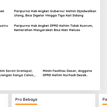
ket
Paripurna Hak Angket Gubernur Kaltim Dijadwalkan
Ulang, Bisa Digelar Hingga Tiga Kali Sidang
ustru
Paripurna Hak Angket DPRD Kaltim Tidak Kuorum,
Kemarahan Masyarakat Bisa Kian Meluas
im Soroti Gratispol,
Minim Fasilitas Dasar, Anggota
 Jangan hanya Calon,
DPRD Kaltim Nurhadi Desak
a Aktif Juga Harus
Percepatan Pembangunan RS
ikan
dan SMA di Balikpapan Timur
Pro Bebaya
Pa