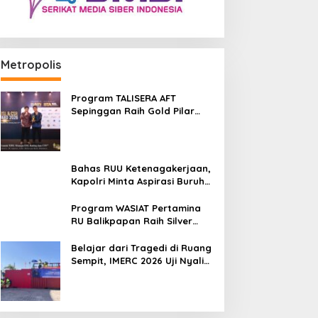
Metropolis
Program TALISERA AFT
Sepinggan Raih Gold Pilar
Lingkungan TJSL & CSR Award
2026
Bahas RUU Ketenagakerjaan,
Kapolri Minta Aspirasi Buruh
Dikawal Lewat Dialog
Program WASIAT Pertamina
RU Balikpapan Raih Silver
ISRA 2026 lewat Inovasi
Kesehatan Berbasis Warga
Belajar dari Tragedi di Ruang
Sempit, IMERC 2026 Uji Nyali
Rescuer Selamatkan Korban