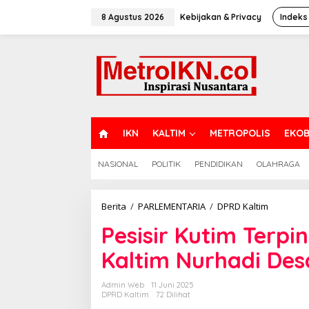
Lewati
ke
8 Agustus 2026
Kebijakan & Privacy
Indeks
konten
H
IKN
KALTIM
METROPOLIS
EKOB
O
M
NASIONAL
POLITIK
PENDIDIKAN
OLAHRAGA
E
Pesisir
Berita
/
PARLEMENTARIA
/
DPRD Kaltim
Kutim
Pesisir Kutim Terp
Terpinggi
Anggota
Kaltim Nurhadi Des
DPRD
Kaltim
Nurhadi
Admin Web
11 Juni 2025
Desak
DPRD Kaltim
72 Dilihat
Pemerint