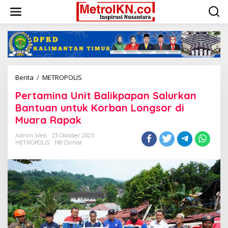
Lewati
ke
konten
Pertamina
Berita
/
METROPOLIS
Unit
Pertamina Unit Balikpapan Salurkan
Balikpapan
Salurkan
Bantuan untuk Korban Longsor di
Bantuan
Muara Rapak
untuk
Korban
Admin Web
23 Oktober 2025
Longsor
METROPOLIS
190 Dilihat
di
Muara
Rapak