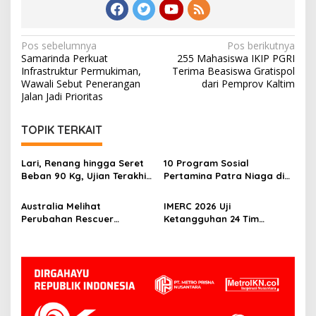
Navigasi
Pos sebelumnya
Pos berikutnya
Samarinda Perkuat
255 Mahasiswa IKIP PGRI
pos
Infrastruktur Permukiman,
Terima Beasiswa Gratispol
Wawali Sebut Penerangan
dari Pemprov Kaltim
Jalan Jadi Prioritas
TOPIK TERKAIT
Lari, Renang hingga Seret
10 Program Sosial
Beban 90 Kg, Ujian Terakhir
Pertamina Patra Niaga di
Rescuer IMERC 2026
Kalimantan Diguyur
Penghargaan ISRA 2026
Australia Melihat
IMERC 2026 Uji
Perubahan Rescuer
Ketangguhan 24 Tim
Indonesia Setelah Dua
Rescue, AYAXX: Kompetensi
Tahun IMERC
Harus Ditopang Peralatan