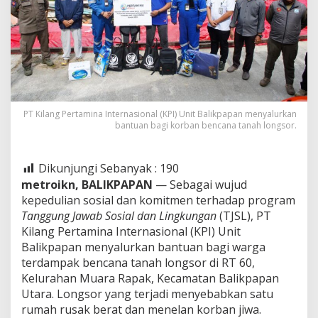
PT Kilang Pertamina Internasional (KPI) Unit Balikpapan menyalurkan
bantuan bagi korban bencana tanah longsor.
Dikunjungi Sebanyak :
190
metroikn, BALIKPAPAN
— Sebagai wujud
kepedulian sosial dan komitmen terhadap program
Tanggung Jawab Sosial dan Lingkungan
(TJSL), PT
Kilang Pertamina Internasional (KPI) Unit
Balikpapan menyalurkan bantuan bagi warga
terdampak bencana tanah longsor di RT 60,
Kelurahan Muara Rapak, Kecamatan Balikpapan
Utara. Longsor yang terjadi menyebabkan satu
rumah rusak berat dan menelan korban jiwa.