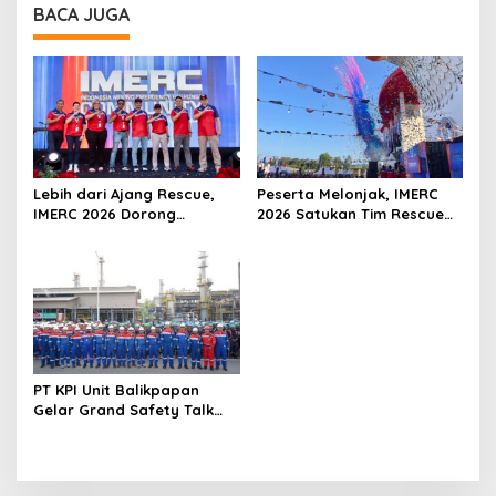
BACA JUGA
Lebih dari Ajang Rescue,
Peserta Melonjak, IMERC
IMERC 2026 Dorong
2026 Satukan Tim Rescue
Lahirnya Penyelamat
Indonesia dan Australia di
Kompeten untuk Indonesia
Balikpapan
PT KPI Unit Balikpapan
Gelar Grand Safety Talk
Pemeliharaan Rutin
Balikpapan 2 dan Buka
Bulan K3 2026