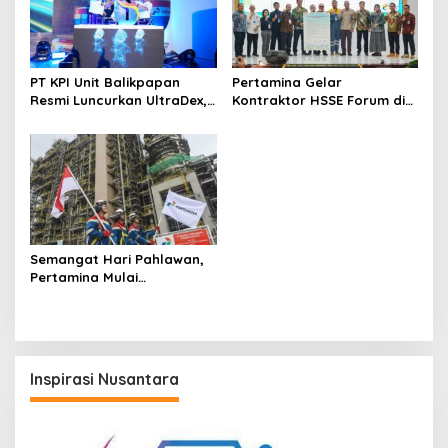
PT KPI Unit Balikpapan
Pertamina Gelar
Resmi Luncurkan UltraDex,
Kontraktor HSSE Forum di
Perkuat Pasokan Energi
Kalimantan, Bangun
Bersih Berstandar Euro V
Budaya Kerja Aman
Semangat Hari Pahlawan,
Pertamina Mulai
Pengoperasian Awal Unit
RFCC Complex RDMP
Balikpapan
Inspirasi Nusantara