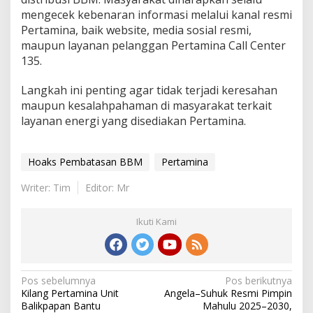
mengecek kebenaran informasi melalui kanal resmi
Pertamina, baik website, media sosial resmi,
maupun layanan pelanggan Pertamina Call Center
135.
Langkah ini penting agar tidak terjadi keresahan
maupun kesalahpahaman di masyarakat terkait
layanan energi yang disediakan Pertamina.
Hoaks Pembatasan BBM
Pertamina
Writer: Tim
Editor: Mr
Ikuti Kami
Navigasi
Pos sebelumnya
Pos berikutnya
Kilang Pertamina Unit
Angela–Suhuk Resmi Pimpin
pos
Balikpapan Bantu
Mahulu 2025–2030,