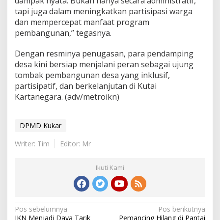
dampak nyata. Bukan hanya secara administratif,
tapi juga dalam meningkatkan partisipasi warga
dan mempercepat manfaat program
pembangunan,” tegasnya.
Dengan resminya penugasan, para pendamping
desa kini bersiap menjalani peran sebagai ujung
tombak pembangunan desa yang inklusif,
partisipatif, dan berkelanjutan di Kutai
Kartanegara. (adv/metroikn)
DPMD Kukar
Writer: Tim
Editor: Mr
Ikuti Kami
Navigasi
Pos sebelumnya
Pos berikutnya
IKN Menjadi Daya Tarik
Pemancing Hilang di Pantai