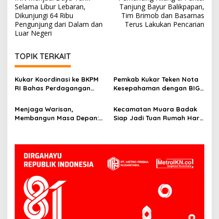
pos
Selama Libur Lebaran,
Tanjung Bayur Balikpapan,
Dikunjungi 64 Ribu
Tim Brimob dan Basarnas
Pengunjung dari Dalam dan
Terus Lakukan Pencarian
Luar Negeri
TOPIK TERKAIT
Kukar Koordinasi ke BKPM
Pemkab Kukar Teken Nota
RI Bahas Perdagangan
Kesepahaman dengan BIG:
Karbon di Lahan Gambut
Bangun Fondasi
Non-Kawasan Hutan
Pembangunan Berbasis
Menjaga Warisan,
Kecamatan Muara Badak
Geospasial
Membangun Masa Depan:
Siap Jadi Tuan Rumah Hari
Bupati Kukar Edi
Kesatuan Gerak PKK ke-53
Damansyah Pimpin Studi
Tingkat Kukar
Dana Abadi Daerah ke
Bojonegoro