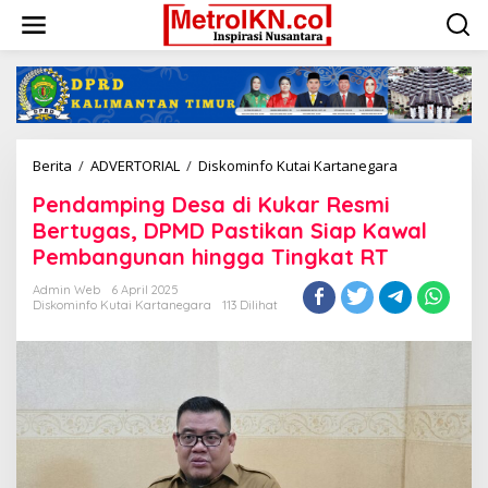
Lewati
ke
konten
Pendamping
Berita
/
ADVERTORIAL
/
Diskominfo Kutai Kartanegara
Desa
Pendamping Desa di Kukar Resmi
di
Kukar
Bertugas, DPMD Pastikan Siap Kawal
Resmi
Pembangunan hingga Tingkat RT
Bertugas,
DPMD
Admin Web
6 April 2025
Pastikan
Diskominfo Kutai Kartanegara
113 Dilihat
Siap
Kawal
Pembanguna
hingga
Tingkat
RT