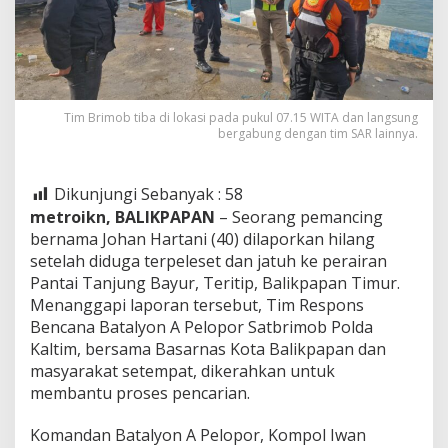
Tim Brimob tiba di lokasi pada pukul 07.15 WITA dan langsung
bergabung dengan tim SAR lainnya.
Dikunjungi Sebanyak :
58
metroikn, BALIKPAPAN
– Seorang pemancing
bernama Johan Hartani (40) dilaporkan hilang
setelah diduga terpeleset dan jatuh ke perairan
Pantai Tanjung Bayur, Teritip, Balikpapan Timur.
Menanggapi laporan tersebut, Tim Respons
Bencana Batalyon A Pelopor Satbrimob Polda
Kaltim, bersama Basarnas Kota Balikpapan dan
masyarakat setempat, dikerahkan untuk
membantu proses pencarian.
Komandan Batalyon A Pelopor, Kompol Iwan