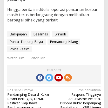
Hingga berita ini ditulis, operasi pencarian korban
masih terus berlangsung dengan melibatkan
berbagai pihak yang terkait.
Balikpapan
Basarnas
Brimob
Pantai Tanjung Bayur
Pemancing Hilang
Polda Kaltim
Writer: Tim
Editor: Mr
Ikuti Kami
Navigasi
Pos sebelumnya
Pos berikutnya
Pendamping Desa di Kukar
Respons Tingginya
pos
Resmi Bertugas, DPMD
Antusiasme Peserta,
Pastikan Siap Kawal
Dispora Kukar Perpanjang
Pembangunan hingga
Pendaftaran LKBB hingga