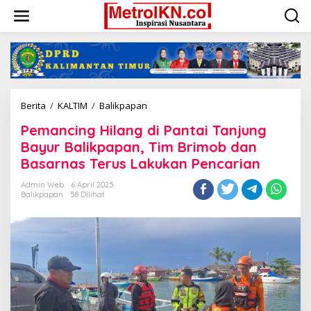
Lewati
ke
konten
Pemancing
Berita
/
KALTIM
/
Balikpapan
Hilang
Pemancing Hilang di Pantai Tanjung
di
Pantai
Bayur Balikpapan, Tim Brimob dan
Tanjung
Basarnas Terus Lakukan Pencarian
Bayur
Balikpapan,
Admin Web
6 April 2025
Tim
Balikpapan
58 Dilihat
Brimob
dan
Basarnas
Terus
Lakukan
Pencarian