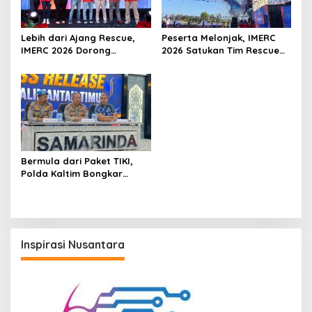
Lebih dari Ajang Rescue,
Peserta Melonjak, IMERC
IMERC 2026 Dorong
2026 Satukan Tim Rescue
Lahirnya Penyelamat
Indonesia dan Australia di
Kompeten untuk Indonesia
Balikpapan
Bermula dari Paket TIKI,
Polda Kaltim Bongkar
Dugaan Jaringan Narkoba
Libatkan Kasat Resnarkoba
Kukar
Inspirasi Nusantara