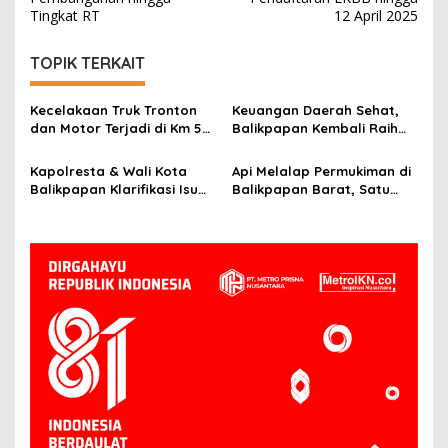
Tingkat RT
12 April 2025
TOPIK TERKAIT
Kecelakaan Truk Tronton
Keuangan Daerah Sehat,
dan Motor Terjadi di Km 5
Balikpapan Kembali Raih
Balikpapan, Dua Orang
Opini WTP dari BPK
Jadi Korban
Kapolresta & Wali Kota
Api Melalap Permukiman di
Balikpapan Klarifikasi Isu
Balikpapan Barat, Satu
Begal: Ternyata ODGJ,
Rumah Hangus
Bukan Pelaku Kriminal