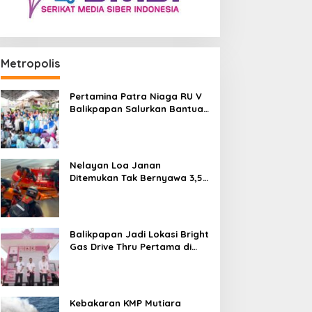
Metropolis
Pertamina Patra Niaga RU V
Balikpapan Salurkan Bantuan
Pendidikan bagi Anak Ring-1
Kilang
Nelayan Loa Janan
Ditemukan Tak Bernyawa 3,5
Kilometer dari Lokasi
Kejadian di Sungai Mahakam
Balikpapan Jadi Lokasi Bright
Gas Drive Thru Pertama di
Indonesia
Kebakaran KMP Mutiara