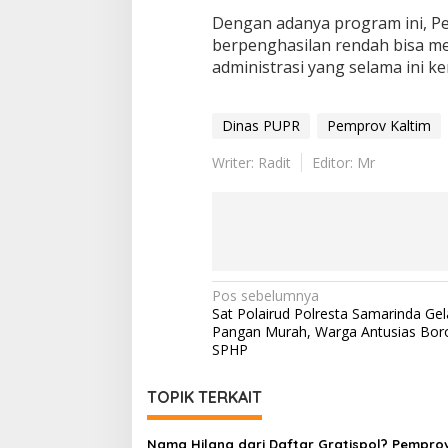
Dengan adanya program ini, P
berpenghasilan rendah bisa mem
administrasi yang selama ini k
Dinas PUPR
Pemprov Kaltim
Writer: Radit
Editor: Mr
Navigasi
Pos sebelumnya
Sat Polairud Polresta Samarinda Ge
pos
Pangan Murah, Warga Antusias Bor
SPHP
TOPIK TERKAIT
Nama Hilang dari Daftar Gratispol? Pempro