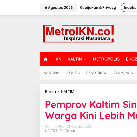
Lewati
ke
6 Agustus 2026
Kebijakan & Privacy
Indeks
konten
H
IKN
KALTIM
METROPOLIS
EKOB
O
M
NASIONAL
POLITIK
PENDIDIKAN
OLAHRAGA
E
Pemprov
Berita
/
KALTIM
Kaltim
Pemprov Kaltim Si
Sinergi
dengan
Warga Kini Lebih 
Perbankan,
Warga
Kini
Admin Web
21 Agustus 2025
Lebih
KALTIM
74 Dilihat
Mudah