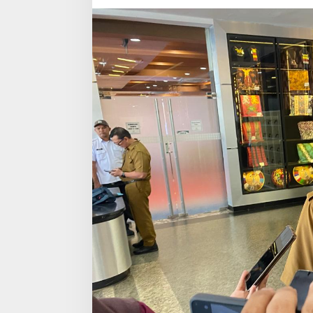
Punya
Rumah
MBR