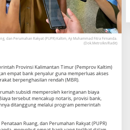
g, dan Perumahan Rakyat (PUPR) Kaltim, Aji Muhammad Fitra Firnanda.
(Dok.MetroIkn/Radit)
rintah Provinsi Kalimantan Timur (Pemprov Kaltim)
ngan empat bank penyalur guna memperluas akses
akat berpenghasilan rendah (MBR).
i rumah subsidi memperoleh keringanan biaya
Biaya tersebut mencakup notaris, provisi bank,
uhnya ditanggung melalui program pemerintah
 Penataan Ruang, dan Perumahan Rakyat (PUPR)
rnanda, menyebut empat bank yang terlibat dalam