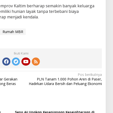
emprov Kaltim berharap semakin banyak keluarga
iliki hunian layak tanpa terbebani biaya
erap menjadi kendala.
Rumah MBR
Ikuti Kami
Pos berikutnya
lar Gerakan
PLN Tanam 1.000 Pohon Aren di Paser,
ong Beras
Hadirkan Udara Bersih dan Peluang Ekonomi
v
Seno Aji Ungkap Kesenjangan Kesejahteraan di