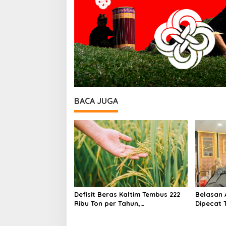
BACA JUGA
Defisit Beras Kaltim Tembus 222
Belasan 
Ribu Ton per Tahun,
Dipecat 
Ketergantungan Pasokan Luar
Inspekto
Daerah Masih Tinggi
Didomina