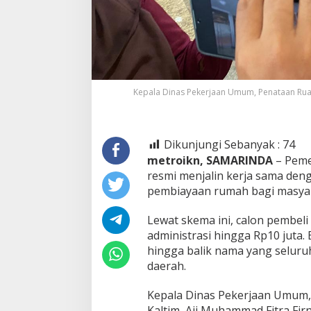
Kepala Dinas Pekerjaan Umum, Penataan Ruan
Dikunjungi Sebanyak :
74
metroikn, SAMARINDA
– Peme
resmi menjalin kerja sama de
pembiayaan rumah bagi masyar
Lewat skema ini, calon pembel
administrasi hingga Rp10 juta. 
hingga balik nama yang selur
daerah.
Kepala Dinas Pekerjaan Umum,
Kaltim, Aji Muhammad Fitra Fi