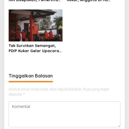
Pastikan Layanan Publik
Samarinda Abdul Rohim
Tak Terganggu
Nilai Jalur Birokrasi Lebih
Efektif
Tak Surutkan Semangat,
PDIP Kukar Gelar Upacara
Hari Kesaktian Pancasila di
Tengah Gerimis
Tinggalkan Balasan
Alamat email Anda tidak akan dipublikasikan.
Ruas yang wajib
ditandai
*