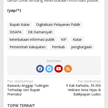
tahun 2008 tentang keterbukaan informasi publik.
(yap/*)
Bupati Kukar
Digitalisasi Pelayanan Publik
DiSAPA
Edi Damansyah
keterbukaan informasi publik
KIP
Kukar
Pemerintah Kabupaten
Pemkab
penghargaan
Ikuti Kami
Navigasi
Pos sebelumnya
Pos berikutnya
Bawaslu Anggap Tudingan
9 Kali Karhutla, 39.350
pos
Terhadap Istri Bupati
Hektare Area Hijau di
Prematur
Balikpapan Ludes
TOPIK TERKAIT