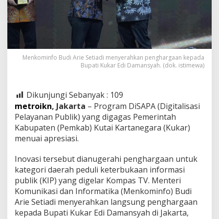
Menkominfo Budi Arie Setiadi menyerahkan penghargaan kepada
Bupati Kukar Edi Damansyah. (dok. istimewa)
Dikunjungi Sebanyak :
109
metroikn
, Jakarta
– Program DiSAPA (Digitalisasi
Pelayanan Publik) yang digagas Pemerintah
Kabupaten (Pemkab) Kutai Kartanegara (Kukar)
menuai apresiasi.
Inovasi tersebut dianugerahi penghargaan untuk
kategori daerah peduli keterbukaan informasi
publik (KIP) yang digelar Kompas TV. Menteri
Komunikasi dan Informatika (Menkominfo) Budi
Arie Setiadi menyerahkan langsung penghargaan
kepada Bupati Kukar Edi Damansyah di Jakarta,