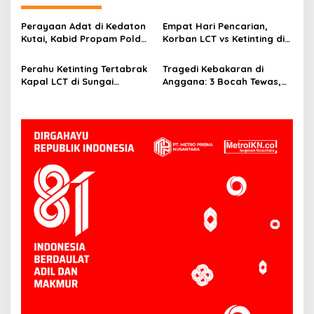
Perayaan Adat di Kedaton
Empat Hari Pencarian,
Kutai, Kabid Propam Polda
Korban LCT vs Ketinting di
Kaltim Jalin Silaturahmi
Sungai Belayan Akhirnya
Ditemukan
Perahu Ketinting Tertabrak
Tragedi Kebakaran di
Kapal LCT di Sungai
Anggana: 3 Bocah Tewas,
Belayan, Basarnas Terus
Deretan Rumah Hangus
Lakukan Pencarian Satu
Orang Hilang