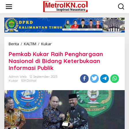
Lewati
ke
konten
Pemkab
Berita
/
KALTIM
/
Kukar
Kukar
Pemkab Kukar Raih Penghargaan
Raih
Penghargaan
Nasional di Bidang Keterbukaan
Nasional
Informasi Publik
di
Bidang
Admin Web
12 September 2023
Keterbukaan
Kukar
109 Dilihat
Informasi
Publik