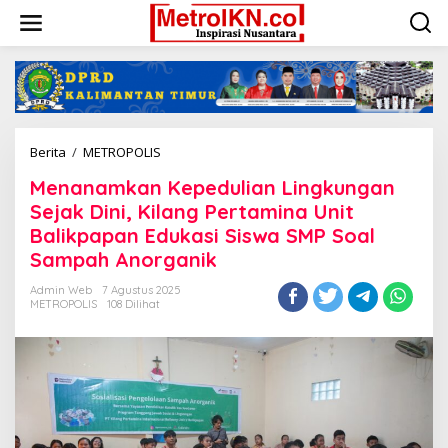
Lewati
ke
konten
Menanamkan
Berita
/
METROPOLIS
Kepedulian
Menanamkan Kepedulian Lingkungan
Lingkungan
Sejak
Sejak Dini, Kilang Pertamina Unit
Dini,
Balikpapan Edukasi Siswa SMP Soal
Kilang
Sampah Anorganik
Pertamina
Unit
Admin Web
7 Agustus 2025
Balikpapan
METROPOLIS
108 Dilihat
Edukasi
Siswa
SMP
Soal
Sampah
Anorganik