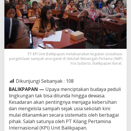
PT KPI Unit Balikpapan melaksanakan kegiatan sosialisasi
pengelolaan sampah anorganik di Sekolah Menengah Pertama (SMP)
Yos Sudarso, Balikpapan Barat.
Dikunjungi Sebanyak :
108
BALIKPAPAN —
Upaya menciptakan budaya peduli
lingkungan tak bisa ditunda hingga dewasa.
Kesadaran akan pentingnya menjaga kebersihan
dan mengelola sampah sejak usia sekolah kini
mulai ditanamkan secara sistematis oleh berbagai
pihak. Salah satunya oleh PT Kilang Pertamina
Internasional (KPI) Unit Balikpapan.