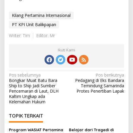
Kilang Pertamina Internasional
PT KPI Unit Balikpapan
Writer: Tim
Editor: Mr
Ikuti Kami
Navigasi
Pos sebelumnya
Pos berikutnya
Bongkar Muat Batu Bara
Pedagang di Eks Bandara
pos
Ship to Ship Jadi Sumber
Temindung Samarinda
Pencemaran di Laut, DLH
Protes Penertiban Lapak
Kaltim Ungkap ada
Kelemahan Hukum
TOPIK TERKAIT
Program WASIAT Pertamina
Belajar dari Tragedi di