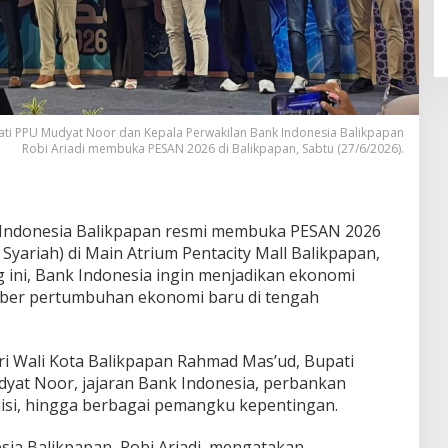
ti PPU Mudyat Noor dan Kepala Perwakilan Bank Indonesia Balikpapan
Robi Ariadi membuka PESAN 2026 di Balikpapan, Sabtu (27/6/2026).
Indonesia Balikpapan resmi membuka PESAN 2026
yariah) di Main Atrium Pentacity Mall Balikpapan,
ng ini, Bank Indonesia ingin menjadikan ekonomi
umber pertumbuhan ekonomi baru di tengah
i Wali Kota Balikpapan Rahmad Mas’ud, Bupati
yat Noor, jajaran Bank Indonesia, perbankan
isi, hingga berbagai pemangku kepentingan.
sia Balikpapan, Robi Ariadi, mengatakan