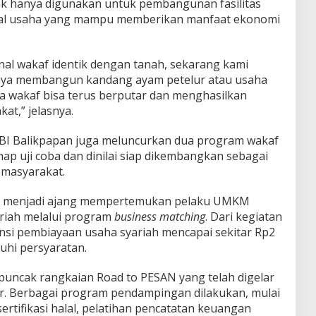
ak hanya digunakan untuk pembangunan fasilitas
modal usaha yang mampu memberikan manfaat ekonomi
al wakaf identik dengan tanah, sekarang kami
lnya membangun kandang ayam petelur atau usaha
na wakaf bisa terus berputar dan menghasilkan
at,” jelasnya.
I Balikpapan juga meluncurkan dua program wakaf
hap uji coba dan dinilai siap dikembangkan sebagai
masyarakat.
juga menjadi ajang mempertemukan pelaku UMKM
riah melalui program
business matching
. Dari kegiatan
nsi pembiayaan usaha syariah mencapai sekitar Rp2
hi persyaratan.
puncak rangkaian Road to PESAN yang telah digelar
r. Berbagai program pendampingan dilakukan, mulai
ertifikasi halal, pelatihan pencatatan keuangan