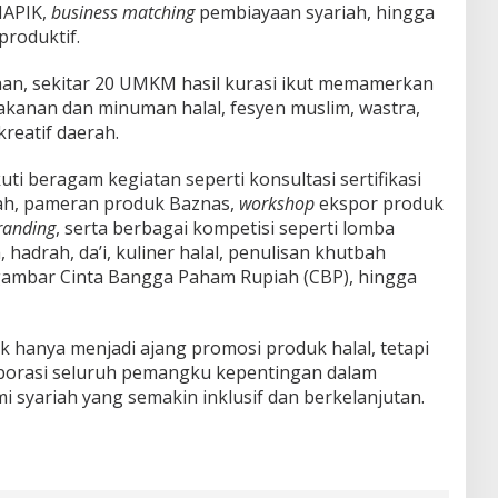
IAPIK,
business matching
pembiayaan syariah, hingga
roduktif.
an, sekitar 20 UMKM hasil kurasi ikut memamerkan
akanan dan minuman halal, fesyen muslim, wastra,
kreatif daerah.
i beragam kegiatan seperti konsultasi sertifikasi
iah, pameran produk Baznas,
workshop
ekspor produk
randing
, serta berbagai kompetisi seperti lomba
 hadrah, da’i, kuliner halal, penulisan khutbah
ambar Cinta Bangga Paham Rupiah (CBP), hingga
 hanya menjadi ajang promosi produk halal, tetapi
orasi seluruh pemangku kepentingan dalam
yariah yang semakin inklusif dan berkelanjutan.