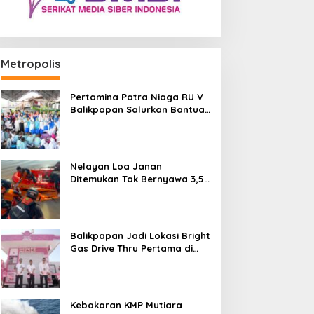
Metropolis
Pertamina Patra Niaga RU V
Balikpapan Salurkan Bantuan
Pendidikan bagi Anak Ring-1
Kilang
Nelayan Loa Janan
Ditemukan Tak Bernyawa 3,5
Kilometer dari Lokasi
Kejadian di Sungai Mahakam
Balikpapan Jadi Lokasi Bright
Gas Drive Thru Pertama di
Indonesia
Kebakaran KMP Mutiara