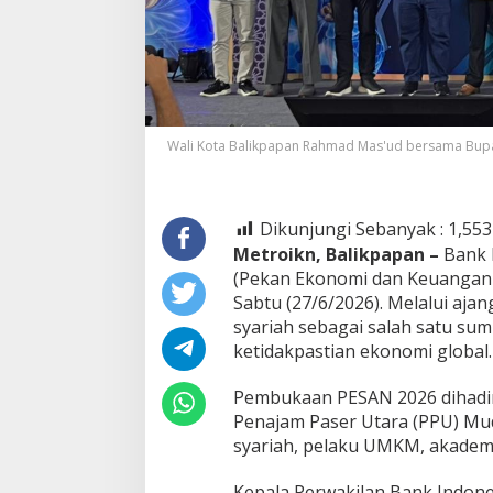
Wali Kota Balikpapan Rahmad Mas'ud bersama Bupa
Dikunjungi Sebanyak :
1,553
Metroikn, Balikpapan –
Bank 
(Pekan Ekonomi dan Keuangan S
Sabtu (27/6/2026). Melalui aja
syariah sebagai salah satu s
ketidakpastian ekonomi global.
Pembukaan PESAN 2026 dihadir
Penajam Paser Utara (PPU) Mud
syariah, pelaku UMKM, akadem
Kepala Perwakilan Bank Indone