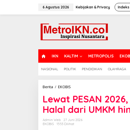
Lewati
ke
6 Agustus 2026
Kebijakan & Privacy
Indeks
konten
H
IKN
KALTIM
METROPOLIS
EKOB
O
M
NASIONAL
POLITIK
PENDIDIKAN
OLAHRAGA
E
Lewat
Berita
/
EKOBIS
PESAN
Lewat PESAN 2026, 
2026,
BI
Halal dari UMKM hi
Perkuat
Ekosistem
Halal
Admin Web
27 Juni 2026
dari
EKOBIS
1553 Dilihat
UMKM