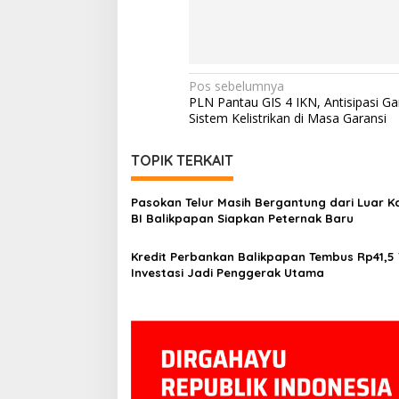
Navigasi
Pos sebelumnya
PLN Pantau GIS 4 IKN, Antisipasi G
pos
Sistem Kelistrikan di Masa Garansi
TOPIK TERKAIT
Pasokan Telur Masih Bergantung dari Luar Ka
BI Balikpapan Siapkan Peternak Baru
Kredit Perbankan Balikpapan Tembus Rp41,5 T
Investasi Jadi Penggerak Utama