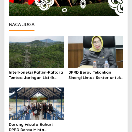
BACA JUGA
Interkoneksi Kaltim-Kaltara
DPRD Berau Tekankan
Tuntas: Jaringan Listrik
Sinergi Lintas Sektor untuk
Super Kuat PLN Hadirkan
Atasi Anak Putus Sekolah
Layanan Andal Hingga
Pelosok Kalimantan
Dorong Wisata Bahari,
DPRD Berau Minta