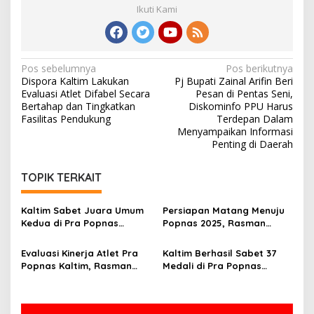
Ikuti Kami
Navigasi
Pos sebelumnya
Pos berikutnya
Dispora Kaltim Lakukan
Pj Bupati Zainal Arifin Beri
pos
Evaluasi Atlet Difabel Secara
Pesan di Pentas Seni,
Bertahap dan Tingkatkan
Diskominfo PPU Harus
Fasilitas Pendukung
Terdepan Dalam
Menyampaikan Informasi
Penting di Daerah
TOPIK TERKAIT
Kaltim Sabet Juara Umum
Persiapan Matang Menuju
Kedua di Pra Popnas
Popnas 2025, Rasman
Wilayah IV, Rasman
Ingatkan Pentingnya
Apresiasi Prestasi Atlet
Kondisi Fisik Atlet
Evaluasi Kinerja Atlet Pra
Kaltim Berhasil Sabet 37
Tinju
Popnas Kaltim, Rasman
Medali di Pra Popnas
Soroti Aspek Fisik dan
Wilayah IV Kendari
Pembinaan Cabor