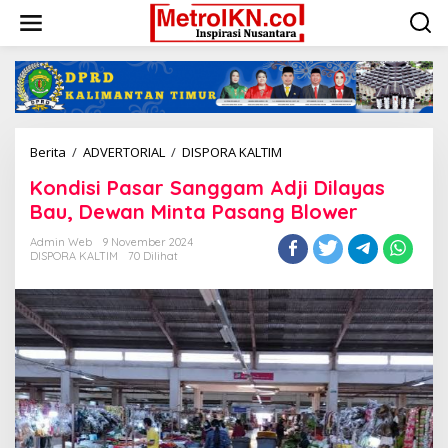
Lewati
ke
konten
Kondisi
Berita
/
ADVERTORIAL
/
DISPORA KALTIM
Pasar
Kondisi Pasar Sanggam Adji Dilayas
Sanggam
Adji
Bau, Dewan Minta Pasang Blower
Dilayas
Bau,
Admin Web
9 November 2024
DISPORA KALTIM
70 Dilihat
Dewan
Minta
Pasang
Blower