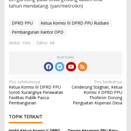
tahun mendatang. (yan/metroikn)
DPRD PPU
Ketua Komisi III DPRD PPU Rusbani
Pembangunan Kantor OPD
Writer: YAN
Editor: Mr
Ikuti Kami
Navigasi
Pos sebelumnya
Pos berikutnya
Ketua Komisi III DPRD PPU
Cenderung Stagnan, Ketua
pos
Soroti Kurangnya Perawatan
Komisi II DPRD PPU
Fasilitas Publik Pasca
Thohiron Dorong
Pembangunan
Penguatan Koperasi Desa
TOPIK TERKAIT
Wakil Ketua Komisi II DPRD
Dewan Kesenian PPU Baru