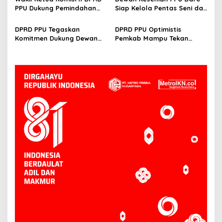
PPU Dukung Pemindahan
Siap Kelola Pentas Seni dan
Lokasi Pentas Seni dan
UMKM, Sujiati: Kalau Lebih
UMKM ke Depan Stadion
Baik, Kenapa Tidak
DPRD PPU Tegaskan
DPRD PPU Optimistis
Panglima Sentik
Komitmen Dukung Dewan
Pemkab Mampu Tekan
Kesenian Daerah Demi
Kemiskinan Ekstrem,
Kemajuan Budaya Lokal
Thohiron: Sejak 2024 Sudah
O Persen