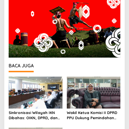
BACA JUGA
Sinkronisasi Wilayah IKN
Wakil Ketua Komisi II DPRD
Dibahas: OIKN, DPRD, dan
PPU Dukung Pemindahan
Pemkab PPU Duduk
Lokasi Pentas Seni dan
Bersama Bahas Transisi
UMKM ke Depan Stadion