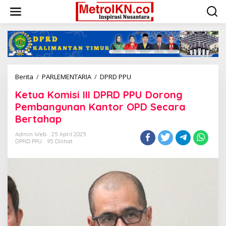
Lewati
ke
konten
Ketua
Berita
/
PARLEMENTARIA
/
DPRD PPU
Komisi
Ketua Komisi III DPRD PPU Dorong
III
DPRD
Pembangunan Kantor OPD Secara
PPU
Bertahap
Dorong
Pembangunan
Admin Web
25 April 2025
Kantor
DPRD PPU
95 Dilihat
OPD
Secara
Bertahap