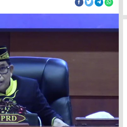
ian
asi