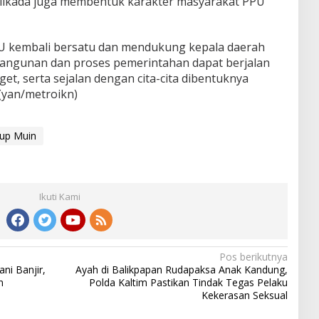
Pilkada juga membentuk karakter masyarakat PPU
U kembali bersatu dan mendukung kepala daerah
bangunan dan proses pemerintahan dapat berjalan
et, serta sejalan dengan cita-cita dibentuknya
(yan/metroikn)
up Muin
Ikuti Kami
Pos berikutnya
i Banjir,
Ayah di Balikpapan Rudapaksa Anak Kandung,
n
Polda Kaltim Pastikan Tindak Tegas Pelaku
Kekerasan Seksual