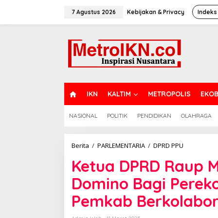
Lewati
ke
7 Agustus 2026
Kebijakan & Privacy
Indeks
konten
H
IKN
KALTIM
METROPOLIS
EKOB
O
M
NASIONAL
POLITIK
PENDIDIKAN
OLAHRAGA
E
Ketua
Berita
/
PARLEMENTARIA
/
DPRD PPU
DPRD
Ketua DPRD Raup M
Raup
Muin
Domino Bagi Perek
Harap
IKN
Pemkab Berkolabor
Bawa
Efek
Domino