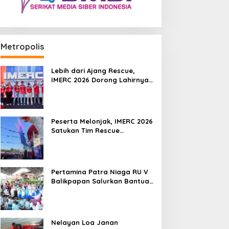
Metropolis
Lebih dari Ajang Rescue,
IMERC 2026 Dorong Lahirnya
Penyelamat Kompeten untuk
Indonesia
Peserta Melonjak, IMERC 2026
Satukan Tim Rescue
Indonesia dan Australia di
Balikpapan
Pertamina Patra Niaga RU V
Balikpapan Salurkan Bantuan
Pendidikan bagi Anak Ring-1
Kilang
Nelayan Loa Janan