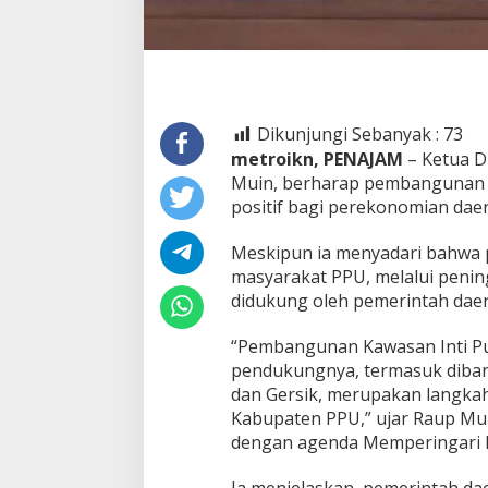
Dikunjungi Sebanyak :
73
metroikn, PENAJAM
– Ketua D
Muin, berharap pembangunan 
positif bagi perekonomian dae
Meskipun ia menyadari bahwa p
masyarakat PPU, melalui penin
didukung oleh pemerintah daer
“Pembangunan Kawasan Inti Pu
pendukungnya, termasuk diban
dan Gersik, merupakan langka
Kabupaten PPU,” ujar Raup Mu
dengan agenda Memperingari Ha
Ia menjelaskan, pemerintah da