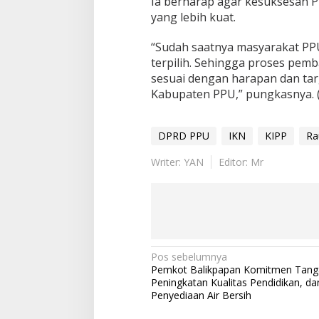
Ia berharap agar kesuksesan 
yang lebih kuat.
“Sudah saatnya masyarakat PP
terpilih. Sehingga proses pem
sesuai dengan harapan dan targ
Kabupaten PPU,” pungkasnya. 
DPRD PPU
IKN
KIPP
Ra
Writer: YAN
Editor: Mr
Navigasi
Pos sebelumnya
Pemkot Balikpapan Komitmen Tangan
pos
Peningkatan Kualitas Pendidikan, da
Penyediaan Air Bersih