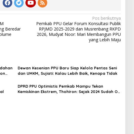
Pos berikutnya
KM
Pemkab PPU Gelar Forum Konsultasi Publik
ng Beredar
RPJMD 2025-2029 dan Musrenbang RKPD
Volume
2026, Mudyat Noor: Mari Membangun PPU
yang Lebih Maju
ndahan
Dewan Kesenian PPU Baru Siap Kelola Pentas Seni
ion
dan UMKM, Sujiati: Kalau Lebih Baik, Kenapa Tidak
n
DPRD PPU Optimistis Pemkab Mampu Tekan
al
Kemiskinan Ekstrem, Thohiron: Sejak 2024 Sudah O
Persen