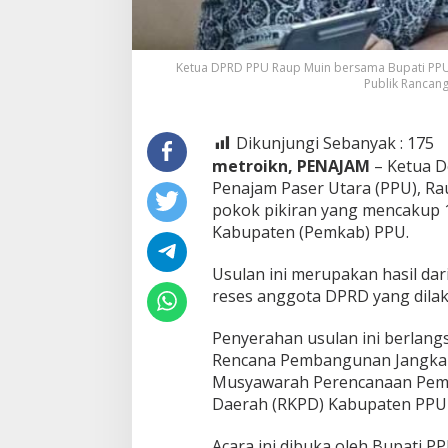
Ketua DPRD PPU Raup Muin bersama Bupati PPU, 
Publik Rancan
Dikunjungi Sebanyak :
175
metroikn, PENAJAM
– Ketua 
Penajam Paser Utara (PPU), Ra
pokok pikiran yang mencakup
Kabupaten (Pemkab) PPU.
Usulan ini merupakan hasil dar
reses anggota DPRD yang dilak
Penyerahan usulan ini berlang
Rencana Pembangunan Jangka
Musyawarah Perencanaan Pemb
Daerah (RKPD) Kabupaten PPU 
Acara ini dibuka oleh Bupati P