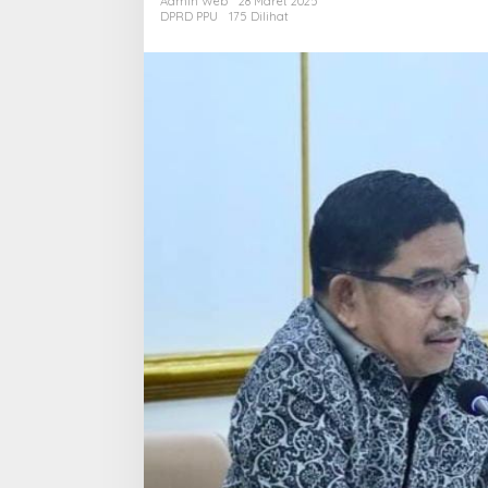
Admin Web
28 Maret 2025
Siap
DPRD PPU
175 Dilihat
Wujudkan
Pembangu
Daerah