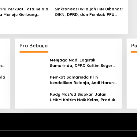
PU Perkuat Tata Kelola
Sinkronisasi Wilayah IKN Dibahas:
a Menuju Gerbang
OIKN, DPRD, dan Pemkab PPU
ra yang Terpadu
Duduk Bersama Bahas Transisi
dan Kewenangan
Pro Bebaya
Pa
Menjaga Nadi Logistik
est
Samarinda, DPRD Kaltim Segera
e
Tinjau Jembatan Mahulu
ola
Pemkot Samarinda Pilih
Kendalikan Belanja, Andi Harun:
Jaga APBD Lebih Penting
daripada Berutang
Rudy Mas’ud Siapkan Jalan
UMKM Kaltim Naik Kelas, Produk
Lokal Bidik Hotel hingga
Bandara