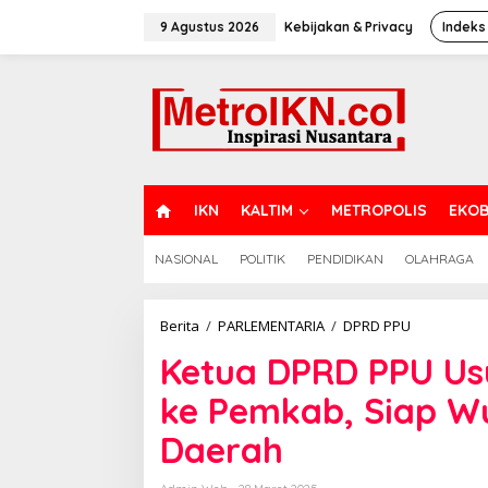
Lewati
ke
9 Agustus 2026
Kebijakan & Privacy
Indeks
konten
H
IKN
KALTIM
METROPOLIS
EKOB
O
M
NASIONAL
POLITIK
PENDIDIKAN
OLAHRAGA
E
Ketua
Berita
/
PARLEMENTARIA
/
DPRD PPU
DPRD
Ketua DPRD PPU Usu
PPU
Usulkan
ke Pemkab, Siap 
1.125
Pokok
Daerah
Pikiran
ke
Pemkab,