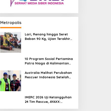
Metropolis
Lari, Renang hingga Seret
Beban 90 Kg, Ujian Terakhir
Rescuer IMERC 2026
10 Program Sosial Pertamina
Patra Niaga di Kalimantan
Diguyur Penghargaan ISRA
2026
Australia Melihat Perubahan
Rescuer Indonesia Setelah
Dua Tahun IMERC
IMERC 2026 Uji Ketangguhan
24 Tim Rescue, AYAXX:
Kompetensi Harus Ditopang
Peralatan