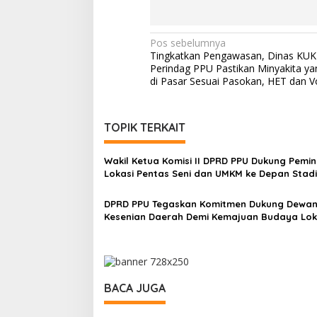
Navigasi
Pos sebelumnya
Tingkatkan Pengawasan, Dinas KU
pos
Perindag PPU Pastikan Minyakita ya
di Pasar Sesuai Pasokan, HET dan 
TOPIK TERKAIT
Wakil Ketua Komisi II DPRD PPU Dukung Pemi
Lokasi Pentas Seni dan UMKM ke Depan Stad
Panglima Sentik
DPRD PPU Tegaskan Komitmen Dukung Dewa
Kesenian Daerah Demi Kemajuan Budaya Lok
BACA JUGA