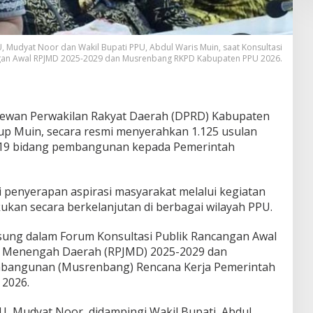
Mudyat Noor dan Wakil Bupati PPU, Abdul Waris Muin, saat Konsultasi
gan Awal RPJMD 2025-2029 dan Musrenbang RKPD Kabupaten PPU 2026.
Dewan Perwakilan Rakyat Daerah (DPRD) Kabupaten
up Muin, secara resmi menyerahkan 1.125 usulan
 19 bidang pembangunan kepada Pemerintah
i penyerapan aspirasi masyarakat melalui kegiatan
ukan secara berkelanjutan di berbagai wilayah PPU.
sung dalam Forum Konsultasi Publik Rancangan Awal
 Menengah Daerah (RPJMD) 2025-2029 dan
angunan (Musrenbang) Rencana Kerja Pemerintah
2026.
PU, Mudyat Noor, didampingi Wakil Bupati, Abdul