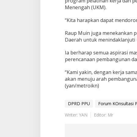
program pelatihan kerja dan 
Menengah (UKM).
“Kita harapkan dapat mendoro
Raup Muin juga menekankan pe
Daerah untuk menindaklanjuti u
Ia berharap semua aspirasi ma
perencanaan pembangunan daer
“Kami yakin, dengan kerja sam
akan menuju arah pembangunan
(yan/metroikn)
DPRD PPU
Forum KOnsultasi P
Writer: YAN
Editor: Mr