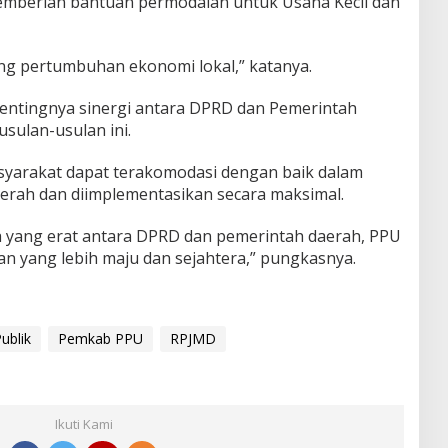
pemberian bantuan permodalan untuk Usaha Kecil dan
ng pertumbuhan ekonomi lokal,” katanya.
ntingnya sinergi antara DPRD dan Pemerintah
sulan-usulan ini.
syarakat dapat terakomodasi dengan baik dalam
ah dan diimplementasikan secara maksimal.
a yang erat antara DPRD dan pemerintah daerah, PPU
 yang lebih maju dan sejahtera,” pungkasnya.
ublik
Pemkab PPU
RPJMD
Ikuti Kami