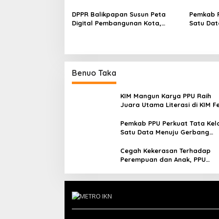
DPPR Balikpapan Susun Peta
Pemkab P
Digital Pembangunan Kota,
Satu Dat
Selaras dengan RPJMD Baru
Nusanta
Benuo Taka
KIM Mangun Karya PPU Raih
Juara Utama Literasi di KIM F
2025, Angkat Budaya Paser k
Panggung Nasional
Pemkab PPU Perkuat Tata Kel
Satu Data Menuju Gerbang
Nusantara yang Terpadu
Cegah Kekerasan Terhadap
Perempuan dan Anak, PPU
Perkuat Sinergi Lintas Sektor