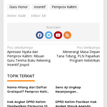
Guru Honor
insentif
Pemprov Kaltim
Writer: Radit
Editor: Mr
Ikuti Kami
Navigasi
Pos sebelumnya
Pos berikutnya
Apresiasi Nyata dari
Menerangi Masa Depan
pos
Pemprov Kaltim: Ribuan
Tana Tidung, PLN Paparkan
Guru Terima Buku Rekening
Program Kelistrikan
Insentif Jospol
TOPIK TERKAIT
Nama Hilang dari Daftar
Seno Aji Ungkap
Gratispol? Pemprov Kaltim
Kesenjangan
Sebut Belum Berstatus
Kesejahteraan di Kaltim, Ini
Penerima
Fokus Pembangunan ke
Hak Angket DPRD Kaltim
DPRD Kaltim Pastikan Hak
Depan
Dijadwalkan Paripurna 10
Angket Masuk Agenda