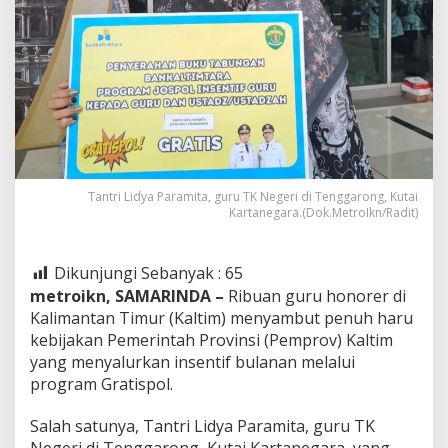
Tantri Lidya Paramita, guru TK Negeri di Tenggarong, Kutai
Kartanegara.(Dok.MetroIkn/Radit)
Dikunjungi Sebanyak :
65
metroikn, SAMARINDA –
Ribuan guru honorer di
Kalimantan Timur (Kaltim) menyambut penuh haru
kebijakan Pemerintah Provinsi (Pemprov) Kaltim
yang menyalurkan insentif bulanan melalui
program Gratispol.
Salah satunya, Tantri Lidya Paramita, guru TK
Negeri di Tenggarong, Kutai Kartanegara, yang