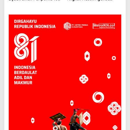
Juni, Hasanuddin: Semua
Paripurna 10 Juni
Sesuai Mekanisme