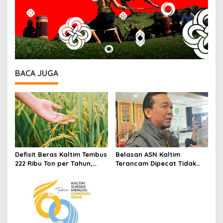
BACA JUGA
Defisit Beras Kaltim Tembus
Belasan ASN Kaltim
222 Ribu Ton per Tahun,
Terancam Dipecat Tidak
Ketergantungan Pasokan
Hormat, Inspektorat Sebut
Luar Daerah Masih Tinggi
Pelanggaran Didominasi
Absensi Bermasalah