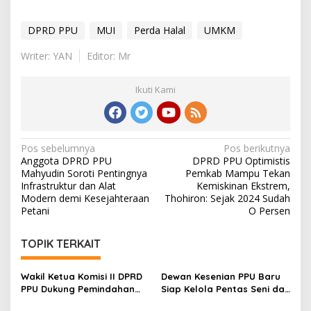
DPRD PPU
MUI
Perda Halal
UMKM
Writer: YAN
Editor: Mr
Ikuti Kami
Navigasi
Pos sebelumnya
Pos berikutnya
Anggota DPRD PPU
DPRD PPU Optimistis
pos
Mahyudin Soroti Pentingnya
Pemkab Mampu Tekan
Infrastruktur dan Alat
Kemiskinan Ekstrem,
Modern demi Kesejahteraan
Thohiron: Sejak 2024 Sudah
Petani
O Persen
TOPIK TERKAIT
Wakil Ketua Komisi II DPRD
Dewan Kesenian PPU Baru
PPU Dukung Pemindahan
Siap Kelola Pentas Seni dan
Lokasi Pentas Seni dan
UMKM, Sujiati: Kalau Lebih