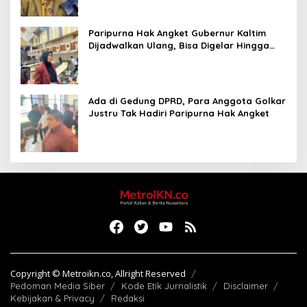
Paripurna Hak Angket Gubernur Kaltim
Dijadwalkan Ulang, Bisa Digelar Hingga
Tiga Kali Sidang
Ada di Gedung DPRD, Para Anggota Golkar
Justru Tak Hadiri Paripurna Hak Angket
Copyright © Metroikn.co, Allright Reserved
Pedoman Media Siber
Kode Etik Jurnalistik
Disclaimer
Kebijakan & Privacy
Redaksi