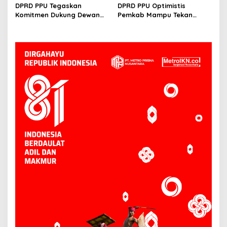
UMKM ke Depan Stadion
Baik, Kenapa Tidak
DPRD PPU Tegaskan
DPRD PPU Optimistis
Panglima Sentik
Komitmen Dukung Dewan
Pemkab Mampu Tekan
Kesenian Daerah Demi
Kemiskinan Ekstrem,
Kemajuan Budaya Lokal
Thohiron: Sejak 2024 Sudah
O Persen