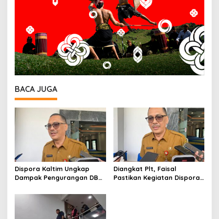
BACA JUGA
Dispora Kaltim Ungkap
Diangkat Plt, Faisal
Dampak Pengurangan DBH
Pastikan Kegiatan Dispora
terhadap Persiapan Menuju
Kaltim Tetap Berjalan
PON
Normal dan Fasilitas Hotel
Atlet Dibenahi