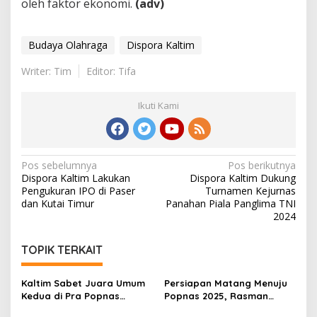
oleh faktor ekonomi.
(adv)
Budaya Olahraga
Dispora Kaltim
Writer: Tim
Editor: Tifa
Ikuti Kami
Navigasi
Pos sebelumnya
Pos berikutnya
Dispora Kaltim Lakukan
Dispora Kaltim Dukung
pos
Pengukuran IPO di Paser
Turnamen Kejurnas
dan Kutai Timur
Panahan Piala Panglima TNI
2024
TOPIK TERKAIT
Kaltim Sabet Juara Umum
Persiapan Matang Menuju
Kedua di Pra Popnas
Popnas 2025, Rasman
Wilayah IV, Rasman
Ingatkan Pentingnya