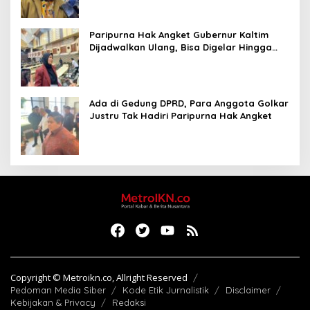
Paripurna Hak Angket Gubernur Kaltim
Dijadwalkan Ulang, Bisa Digelar Hingga
Tiga Kali Sidang
Ada di Gedung DPRD, Para Anggota Golkar
Justru Tak Hadiri Paripurna Hak Angket
Copyright © Metroikn.co, Allright Reserved
Pedoman Media Siber
Kode Etik Jurnalistik
Disclaimer
Kebijakan & Privacy
Redaksi