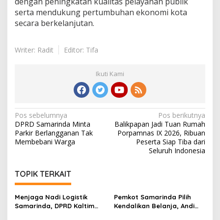
dengan peningkatan kualitas pelayanan publik
serta mendukung pertumbuhan ekonomi kota
secara berkelanjutan.
Writer: Radit
Editor: Tifa
Ikuti Kami
Navigasi
Pos sebelumnya
Pos berikutnya
DPRD Samarinda Minta
Balikpapan Jadi Tuan Rumah
pos
Parkir Berlangganan Tak
Porpamnas IX 2026, Ribuan
Membebani Warga
Peserta Siap Tiba dari
Seluruh Indonesia
TOPIK TERKAIT
Menjaga Nadi Logistik
Pemkot Samarinda Pilih
Samarinda, DPRD Kaltim
Kendalikan Belanja, Andi
Segera Tinjau Jembatan
Harun: Jaga APBD Lebih