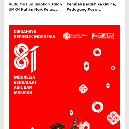
Mahulu
Penting daripada Berutang
Rudy Mas’ud Siapkan Jalan
Pembeli Beralih ke Online,
UMKM Kaltim Naik Kelas,
Pedagang Pasar
Produk Lokal Bidik Hotel
Tradisional Samarinda Kian
hingga Bandara
Tertekan